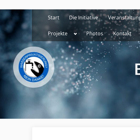
Skip
to
Start
Die Initiative
Veranstaltun
content
Toggle
Projekte
Photos
Kontakt
sub-
menu