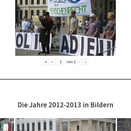
«
‹
von
2
›
»
Die Jahre 2012-2013 in Bildern