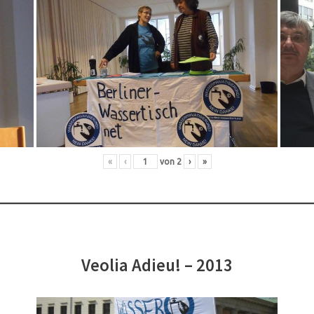
«
‹
von
2
›
»
Veolia Adieu! – 2013