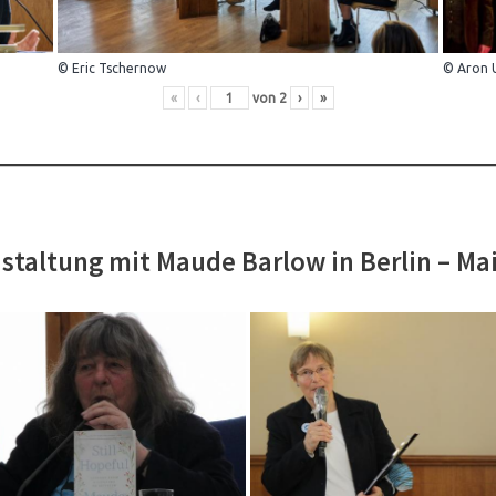
© Eric Tschernow
© Aron 
«
‹
von
2
›
»
staltung mit Maude Barlow in Berlin – Ma