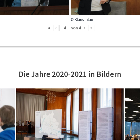
© Klaus Ihlau
«
‹
von
4
›
»
Die Jahre 2020-2021 in Bildern