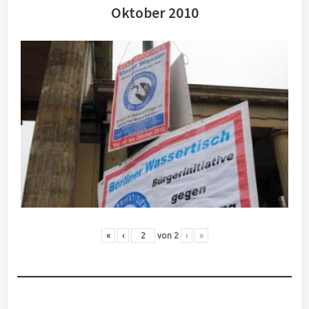
Oktober 2010
«
‹
von
2
›
»