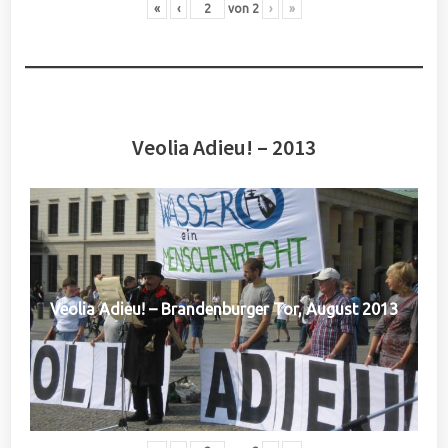
«
‹
von
2
›
»
Veolia Adieu! – 2013
Veolia Adieu! – Brandenburger Tor, August 2013