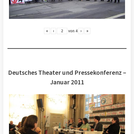
«
‹
von
4
›
»
Deutsches Theater und Pressekonferenz –
Januar 2011