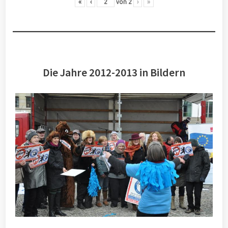
«
‹
von
2
›
»
Die Jahre 2012-2013 in Bildern