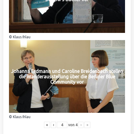
© Klaus Ihlau
Johanna Erdmann und Caroline Breidenbach stellen
die Wanderausstellung über die Berliner Blue
Community vor
© Klaus Ihlau
«
‹
von
4
›
»