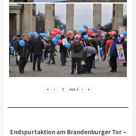
«
‹
von
5
›
»
Endspurtaktion am Brandenburger Tor –