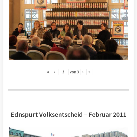
«
‹
von
3
›
»
Ednspurt Volksentscheid – Februar 2011