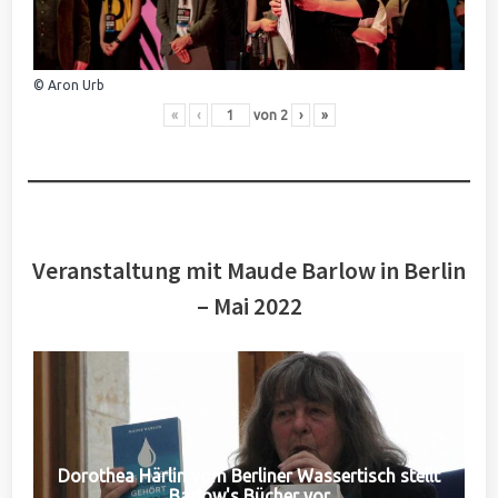
© Aron Urb
«
‹
von
2
›
»
Veranstaltung mit Maude Barlow in Berlin
– Mai 2022
Dorothea Härlin vom Berliner Wassertisch stellt
Barlow's Bücher vor