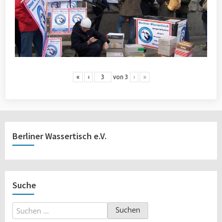
«
‹
von
3
›
»
Berliner Wassertisch e.V.
Suche
Suchen
nach: