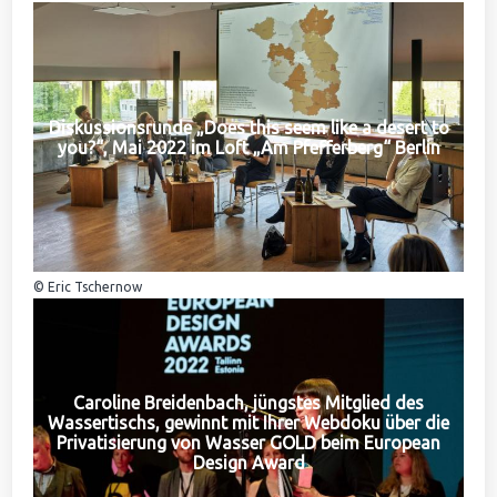
Diskussionsrunde „Does this seem like a desert to
you?“, Mai 2022 im Loft „Am Pfefferberg“ Berlin
© Eric Tschernow
Caroline Breidenbach, jüngstes Mitglied des
Wassertischs, gewinnt mit Ihrer Webdoku über die
Privatisierung von Wasser GOLD beim European
Design Award