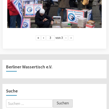
«
‹
von
3
›
»
Berliner Wassertisch e.V.
Suche
Suchen
nach: