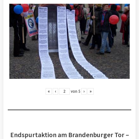
«
‹
von
5
›
»
Endspurtaktion am Brandenburger Tor –