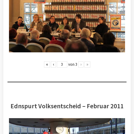
«
‹
von
3
›
»
Ednspurt Volksentscheid – Februar 2011