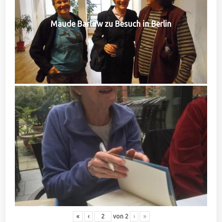
Maude Barlow zu Besuch in Berlin
«
‹
von
2
›
»