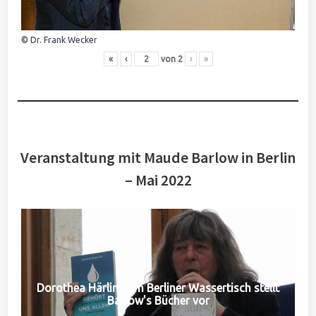
© Dr. Frank Wecker
«
‹
von
2
›
»
Veranstaltung mit Maude Barlow in Berlin
– Mai 2022
Dorothea Härlin vom Berliner Wassertisch stellt
Barlow's Bücher vor