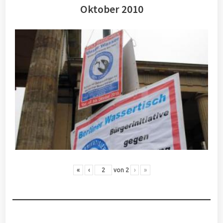
Oktober 2010
«
‹
von
2
›
»