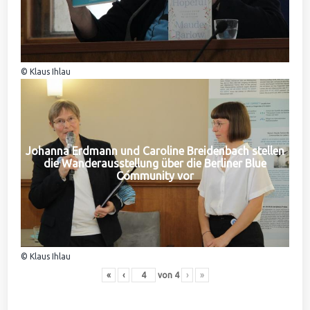
© Klaus Ihlau
Johanna Erdmann und Caroline Breidenbach stellen
die Wanderausstellung über die Berliner Blue
Community vor
© Klaus Ihlau
«
‹
von
4
›
»