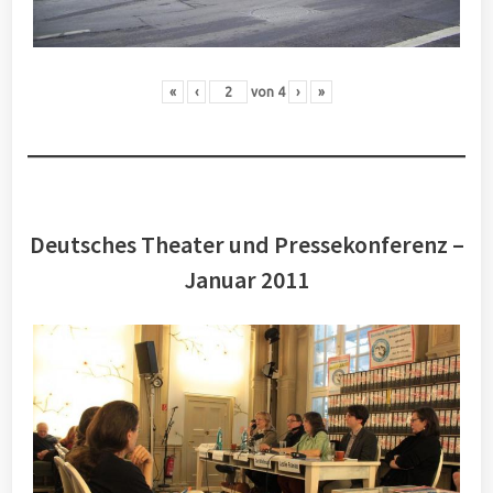
«
‹
von
4
›
»
Deutsches Theater und Pressekonferenz –
Januar 2011