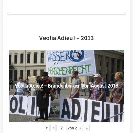
Veolia Adieu! – 2013
Veolia Adieu! – Brandenburger Tor, August 2013
«
‹
von
2
›
»