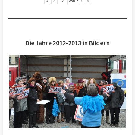
«
‹
von
2
›
»
Die Jahre 2012-2013 in Bildern