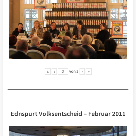
«
‹
von
3
›
»
Ednspurt Volksentscheid – Februar 2011