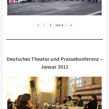
«
‹
von
4
›
»
Deutsches Theater und Pressekonferenz –
Januar 2011