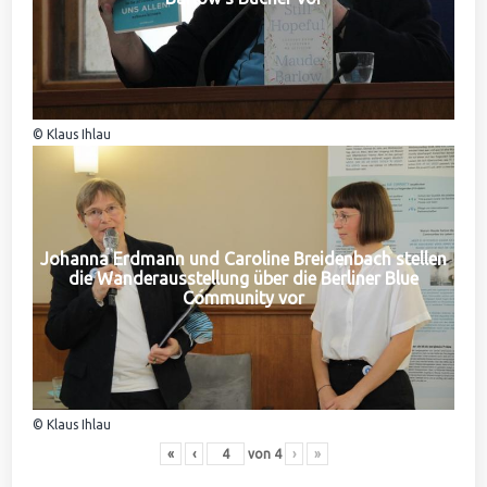
© Klaus Ihlau
Johanna Erdmann und Caroline Breidenbach stellen
die Wanderausstellung über die Berliner Blue
Community vor
© Klaus Ihlau
«
‹
von
4
›
»