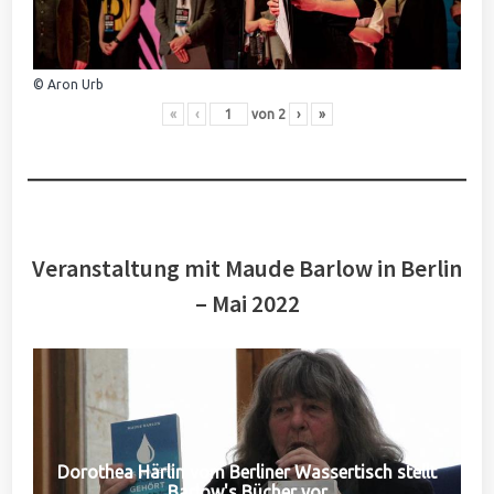
© Aron Urb
«
‹
von
2
›
»
Veranstaltung mit Maude Barlow in Berlin
– Mai 2022
Dorothea Härlin vom Berliner Wassertisch stellt
Barlow's Bücher vor