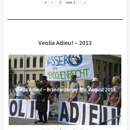
«
‹
von
2
›
»
Veolia Adieu! – 2013
Veolia Adieu! – Brandenburger Tor, August 2013