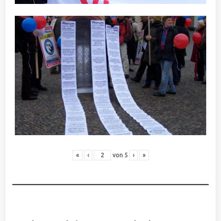
«
‹
von
5
›
»