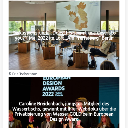
Diskussionsrunde „Does this seem like a desert to
you?“, Mai 2022 im Loft „Am Pfefferberg“ Berlin
© Eric Tschernow
Caroline Breidenbach, jüngstes Mitglied des
Wassertischs, gewinnt mit Ihrer Webdoku über die
Privatisierung von Wasser GOLD beim European
Design Award