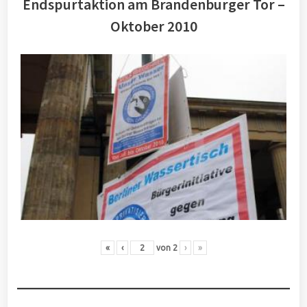
Endspurtaktion am Brandenburger Tor –
Oktober 2010
«
‹
von
2
›
»