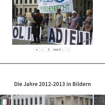
«
‹
von
2
›
»
Die Jahre 2012-2013 in Bildern