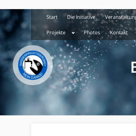
Skip
to
Start
Die Initiative
Veranstaltun
content
Toggle
Projekte
Photos
Kontakt
sub-
menu