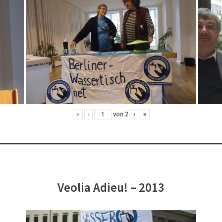
«
‹
von
2
›
»
Veolia Adieu! – 2013