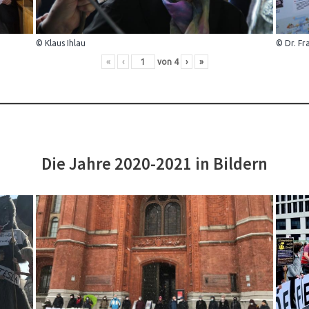
© Klaus Ihlau
© Dr. Fr
«
‹
von
4
›
»
Die Jahre 2020-2021 in Bildern