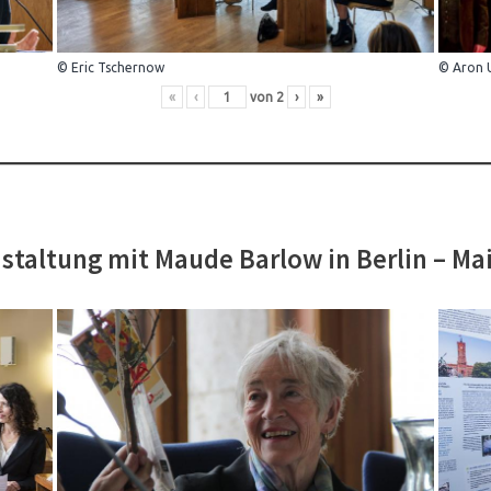
© Eric Tschernow
© Aron 
«
‹
von
2
›
»
staltung mit Maude Barlow in Berlin – Ma