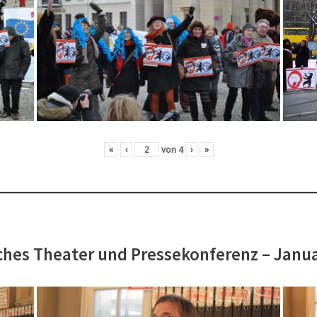
«
‹
von
4
›
»
hes Theater und Pressekonferenz – Janu