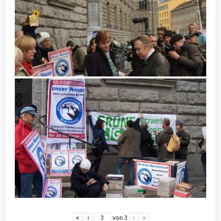
«
‹
von
3
›
»