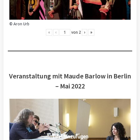
© Aron Urb
«
‹
von
2
›
»
Veranstaltung mit Maude Barlow in Berlin
– Mai 2022
Titel hinzufügen