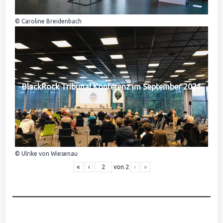
© Caroline Breidenbach
BlackRock Tribunal Konferenz im September 2021
© Ulrike von Wiesenau
«
‹
von
2
›
»