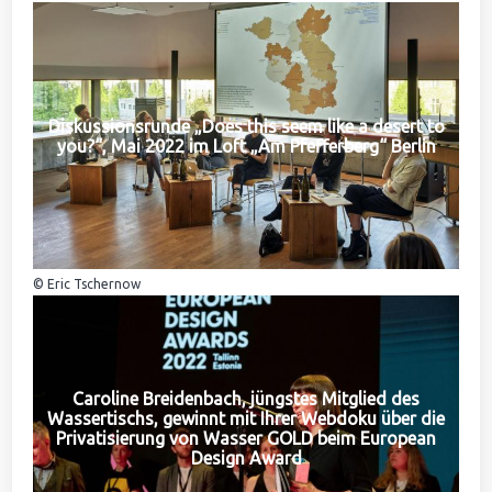
Diskussionsrunde „Does this seem like a desert to
you?“, Mai 2022 im Loft „Am Pfefferberg“ Berlin
© Eric Tschernow
Caroline Breidenbach, jüngstes Mitglied des
Wassertischs, gewinnt mit Ihrer Webdoku über die
Privatisierung von Wasser GOLD beim European
Design Award