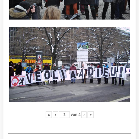
«
‹
von
4
›
»