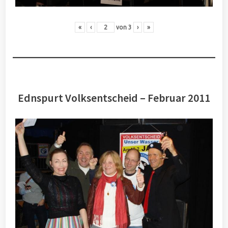
«
‹
von
3
›
»
Ednspurt Volksentscheid – Februar 2011