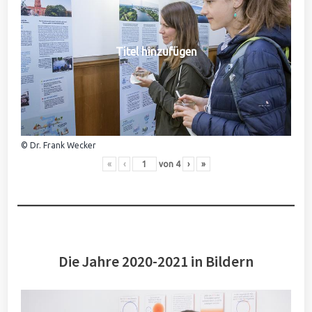
Titel hinzufügen
© Dr. Frank Wecker
«
‹
von
4
›
»
Die Jahre 2020-2021 in Bildern