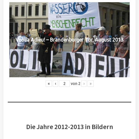
Veolia Adieu! – Brandenburger Tor, August 2013
«
‹
von
2
›
»
Die Jahre 2012-2013 in Bildern