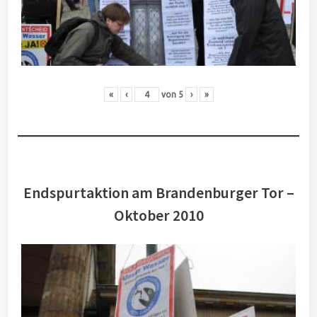
«
‹
von
5
›
»
Endspurtaktion am Brandenburger Tor –
Oktober 2010