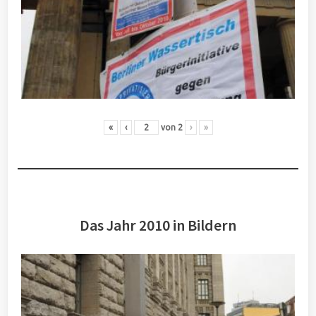
«
‹
von
2
›
»
Das Jahr 2010 in Bildern