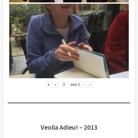
«
‹
von
2
›
»
Veolia Adieu! – 2013