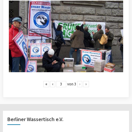
«
‹
von
3
›
»
Berliner Wassertisch e.V.