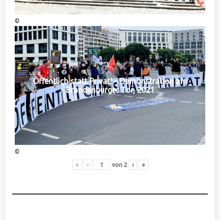
©
Öffentlich statt Privat! – Demonstration am
Brandenburger Tor, 2021
©
«
‹
von
2
›
»