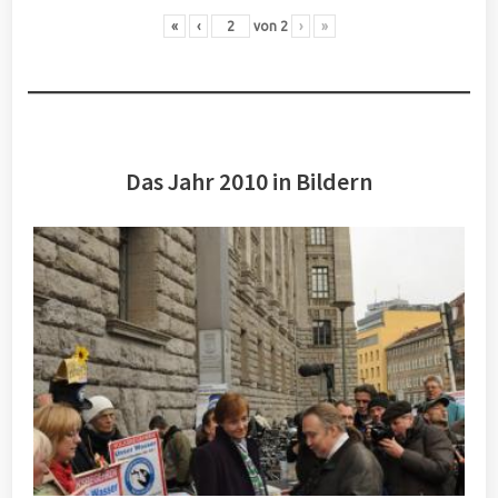
«
‹
von
2
›
»
Das Jahr 2010 in Bildern