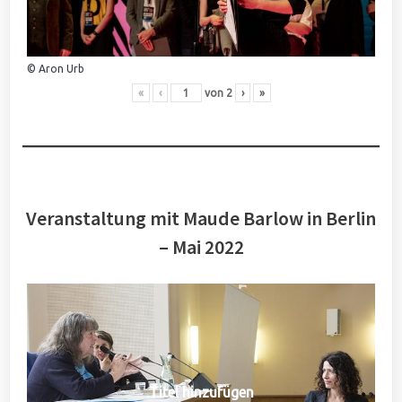
© Aron Urb
«
‹
von
2
›
»
Veranstaltung mit Maude Barlow in Berlin
– Mai 2022
Titel hinzufügen