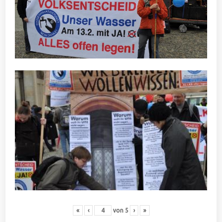
«
‹
von
5
›
»