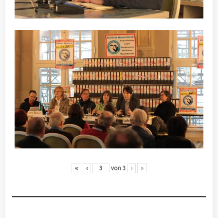
«
‹
von
3
›
»