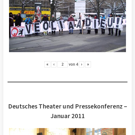
«
‹
von
4
›
»
Deutsches Theater und Pressekonferenz –
Januar 2011