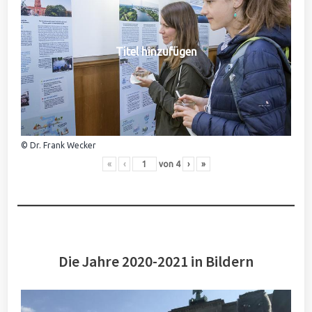
Titel hinzufügen
© Dr. Frank Wecker
«
‹
von
4
›
»
Die Jahre 2020-2021 in Bildern