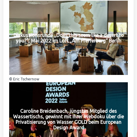
Diskussionsrunde „Does this seem like a desert to
you?“, Mai 2022 im Loft „Am Pfefferberg“ Berlin
© Eric Tschernow
Caroline Breidenbach, jüngstes Mitglied des
Wassertischs, gewinnt mit Ihrer Webdoku über die
Privatisierung von Wasser GOLD beim European
Design Award