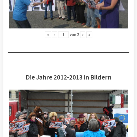
«
‹
von
2
›
»
Die Jahre 2012-2013 in Bildern