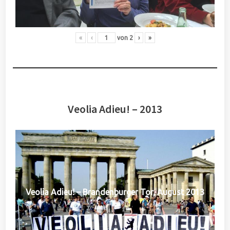
«
‹
von
2
›
»
Veolia Adieu! – 2013
Veolia Adieu! – Brandenburger Tor, August 2013