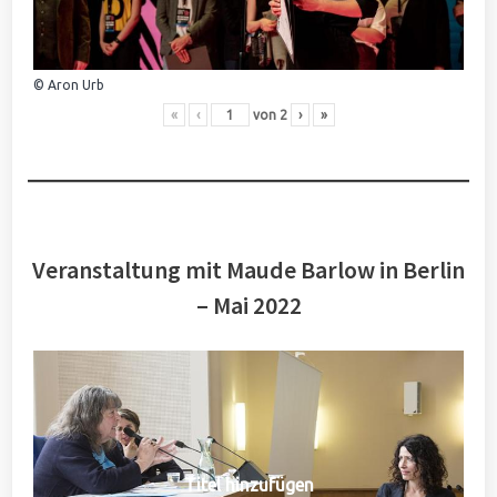
© Aron Urb
«
‹
von
2
›
»
Veranstaltung mit Maude Barlow in Berlin
– Mai 2022
Titel hinzufügen