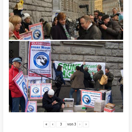
«
‹
von
3
›
»