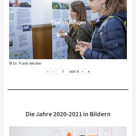
Titel hinzufügen
© Dr. Frank Wecker
«
‹
von
4
›
»
Die Jahre 2020-2021 in Bildern