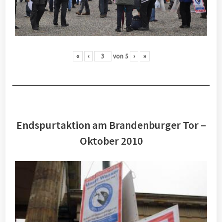
«
‹
von
5
›
»
Endspurtaktion am Brandenburger Tor –
Oktober 2010