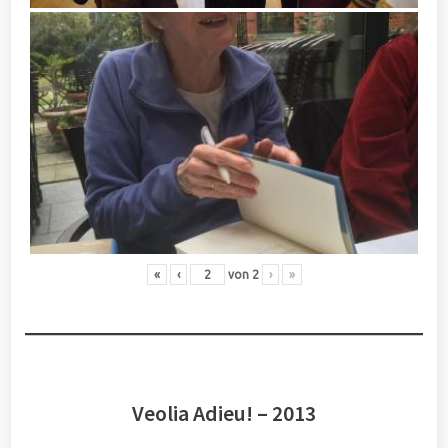
«
‹
von
2
›
»
Veolia Adieu! – 2013