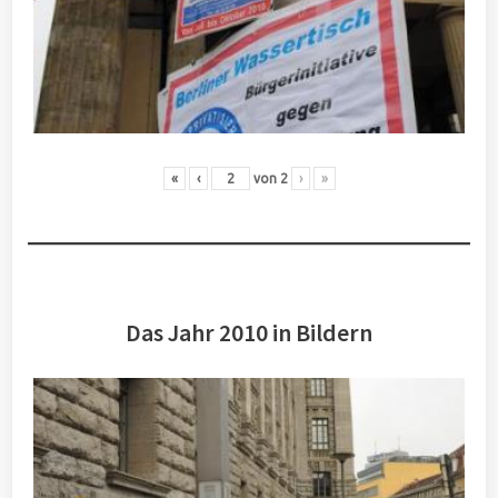
«
‹
von
2
›
»
Das Jahr 2010 in Bildern