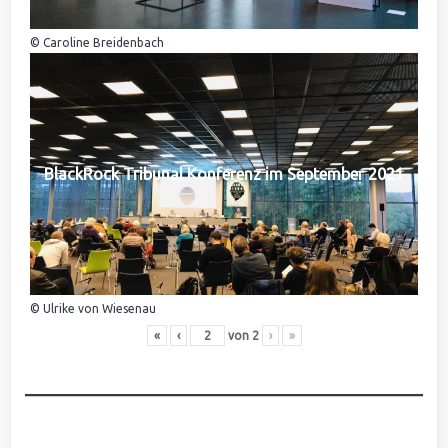
© Caroline Breidenbach
BlackRock Tribunal Konferenz im September 2021
© Ulrike von Wiesenau
«
‹
von
2
›
»