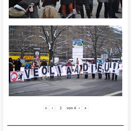
«
‹
von
4
›
»