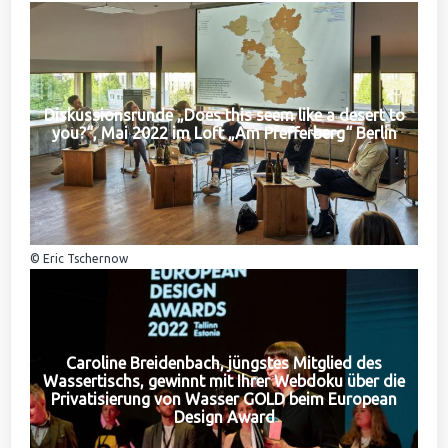
Diskussionsrunde „Does this seem like a desert to
you?“, Mai 2022 im Loft „Am Pfefferberg“ Berlin
© Eric Tschernow
Caroline Breidenbach, jüngstes Mitglied des
Wassertischs, gewinnt mit Ihrer Webdoku über die
Privatisierung von Wasser GOLD beim European
Design Award