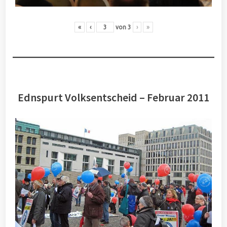
«
‹
von
3
›
»
Ednspurt Volksentscheid – Februar 2011