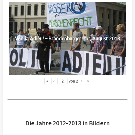
Veolia Adieu! – Brandenburger Tor, August 2013
«
‹
von
2
›
»
Die Jahre 2012-2013 in Bildern