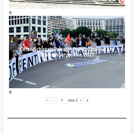
©
Öffentlich statt Privat! – Demonstration am
Brandenburger Tor, 2021
©
«
‹
von
2
›
»