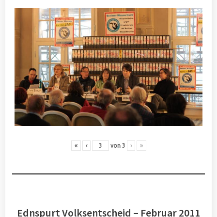
«
‹
von
3
›
»
Ednspurt Volksentscheid – Februar 2011