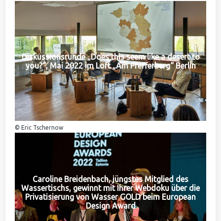
Diskussionsrunde „Does this seem like a desert to
you?“, Mai 2022 im Loft „Am Pfefferberg“ Berlin
© Eric Tschernow
Caroline Breidenbach, jüngstes Mitglied des
Wassertischs, gewinnt mit Ihrer Webdoku über die
Privatisierung von Wasser GOLD beim European
Design Award