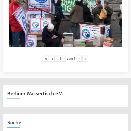
«
‹
von
3
›
»
Berliner Wassertisch e.V.
Suche