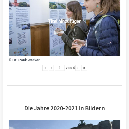
Titel hinzufügen
© Dr. Frank Wecker
«
‹
von
4
›
»
Die Jahre 2020-2021 in Bildern