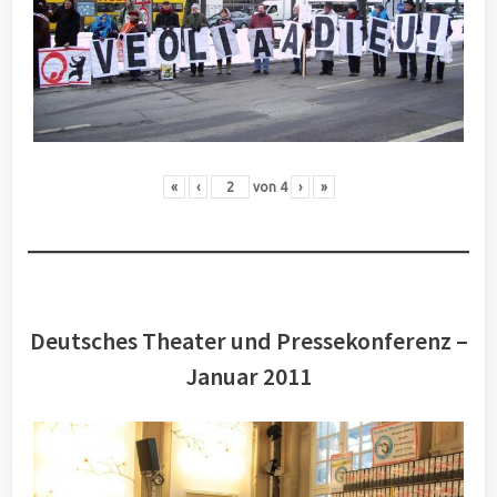
«
‹
von
4
›
»
Deutsches Theater und Pressekonferenz –
Januar 2011