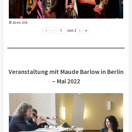
© Aron Urb
«
‹
von
2
›
»
Veranstaltung mit Maude Barlow in Berlin
– Mai 2022
Titel hinzufügen