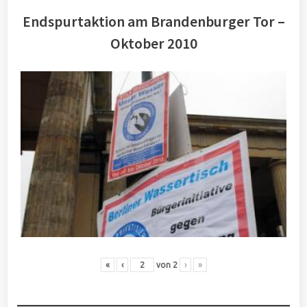
Endspurtaktion am Brandenburger Tor –
Oktober 2010
«
‹
von
2
›
»