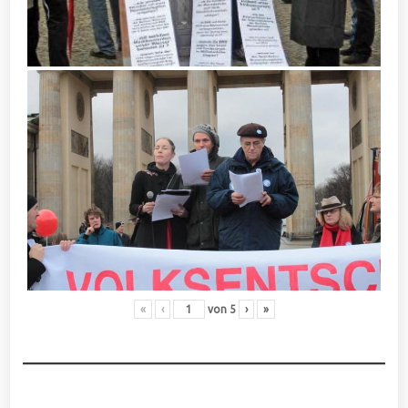
«
‹
von
5
›
»