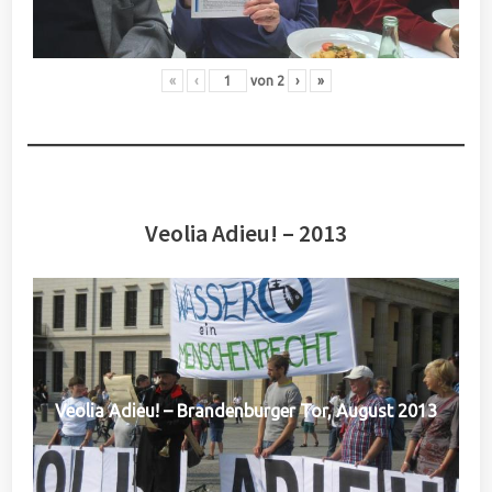
«
‹
von
2
›
»
Veolia Adieu! – 2013
Veolia Adieu! – Brandenburger Tor, August 2013