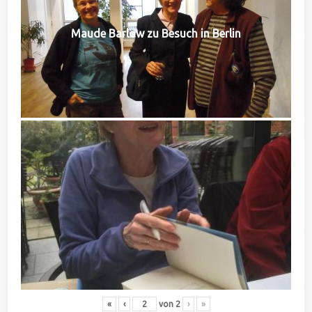
Maude Barlow zu Besuch in Berlin
«
‹
von
2
›
»