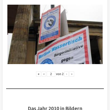
«
‹
von
2
›
»
Das Jahr 2010 in Bildern