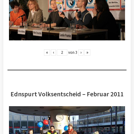
«
‹
von
3
›
»
Ednspurt Volksentscheid – Februar 2011