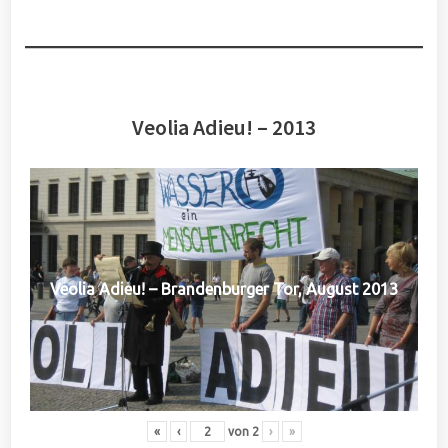
Veolia Adieu! – 2013
Veolia Adieu! – Brandenburger Tor, August 2013
«
‹
von
2
›
»