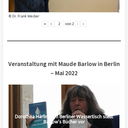
© Dr. Frank Wecker
«
‹
von
2
›
»
Veranstaltung mit Maude Barlow in Berlin
– Mai 2022
Dorothea Härlin vom Berliner Wassertisch stellt
Barlow's Bücher vor