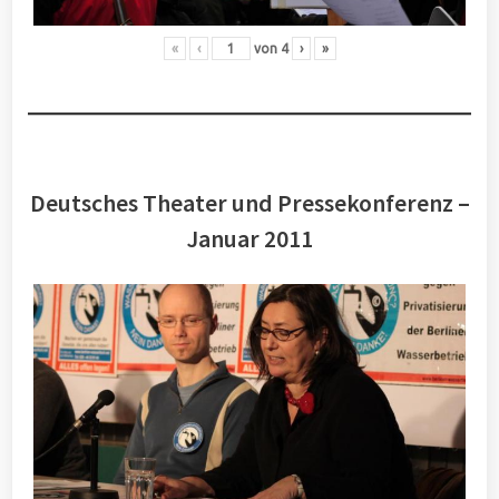
«
‹
von
4
›
»
Deutsches Theater und Pressekonferenz –
Januar 2011