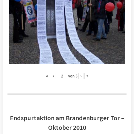
«
‹
von
5
›
»
Endspurtaktion am Brandenburger Tor –
Oktober 2010