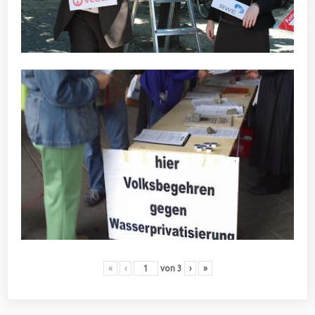
«
‹
von
3
›
»