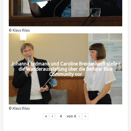
© Klaus Ihlau
Johanna Erdmann und Caroline Breidenbach stellen
die Wanderausstellung über die Berliner Blue
Community vor
© Klaus Ihlau
«
‹
von
4
›
»