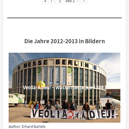
«
‹
von
2
›
»
Die Jahre 2012-2013 in Bildern
Veolia-Adieu! – Wassermesse April 2013
Author: Erhard Bartels