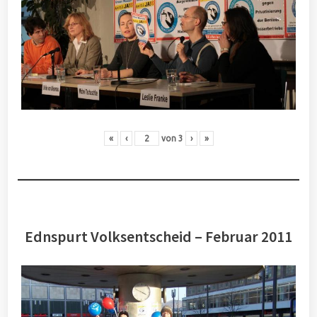
«
‹
von
3
›
»
Ednspurt Volksentscheid – Februar 2011