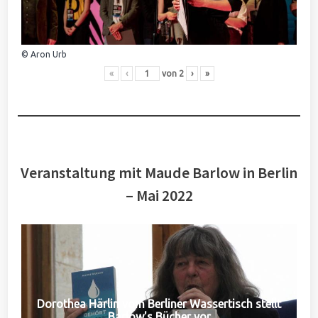
© Aron Urb
«
‹
von
2
›
»
Veranstaltung mit Maude Barlow in Berlin
– Mai 2022
Dorothea Härlin vom Berliner Wassertisch stellt
Barlow's Bücher vor