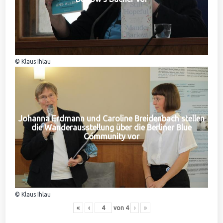
© Klaus Ihlau
Johanna Erdmann und Caroline Breidenbach stellen
die Wanderausstellung über die Berliner Blue
Community vor
© Klaus Ihlau
«
‹
von
4
›
»