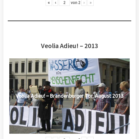
«
‹
von
2
›
»
Veolia Adieu! – 2013
Veolia Adieu! – Brandenburger Tor, August 2013