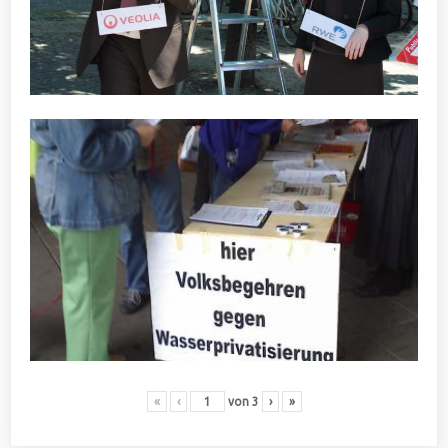
«
‹
von
3
›
»