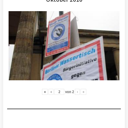
«
‹
von
2
›
»