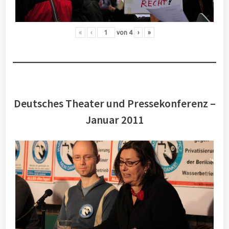
«
‹
von
4
›
»
Deutsches Theater und Pressekonferenz –
Januar 2011