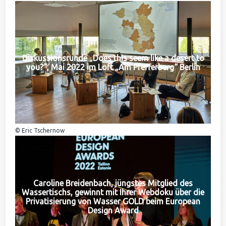
Diskussionsrunde „Does this seem like a desert to
you?“, Mai 2022 im Loft „Am Pfefferberg“ Berlin
© Eric Tschernow
Caroline Breidenbach, jüngstes Mitglied des
Wassertischs, gewinnt mit Ihrer Webdoku über die
Privatisierung von Wasser GOLD beim European
Design Award