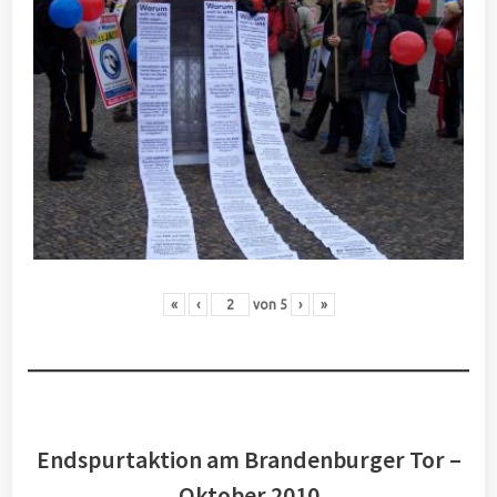
«
‹
von
5
›
»
Endspurtaktion am Brandenburger Tor –
Oktober 2010