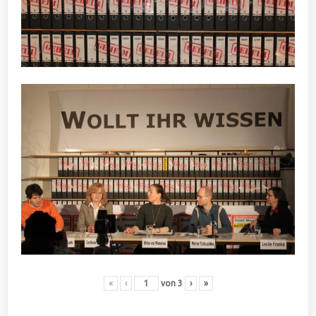
«
‹
von
3
›
»