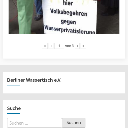
«
‹
von
3
›
»
Berliner Wassertisch e.V.
Suche
Suchen