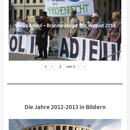
Veolia Adieu! – Brandenburger Tor, August 2013
«
‹
von
2
›
»
Die Jahre 2012-2013 in Bildern