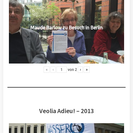
Maude Barlow zu Besuch in Berlin
«
‹
von
2
›
»
Veolia Adieu! – 2013