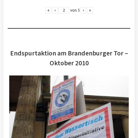
«
‹
von
5
›
»
Endspurtaktion am Brandenburger Tor –
Oktober 2010