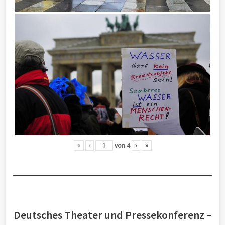
«
‹
von
4
›
»
Deutsches Theater und Pressekonferenz –