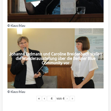
© Klaus Ihlau
Johanna Erdmann und Caroline Breidenbach stellen
die Wanderausstellung über die Berliner Blue
Community vor
© Klaus Ihlau
«
‹
von
4
›
»