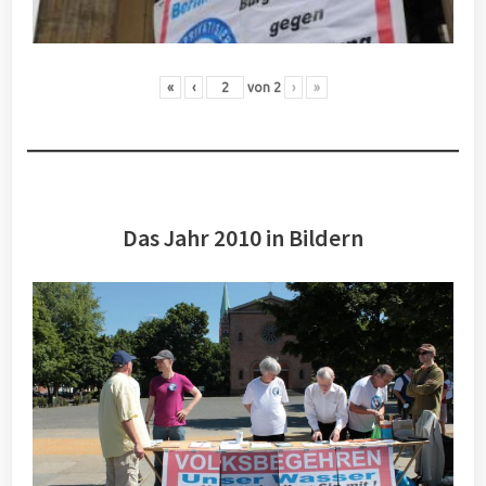
«
‹
von
2
›
»
Das Jahr 2010 in Bildern