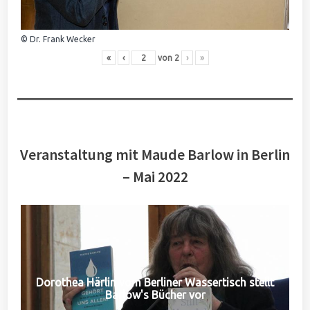
© Dr. Frank Wecker
«
‹
von
2
›
»
Veranstaltung mit Maude Barlow in Berlin
– Mai 2022
Dorothea Härlin vom Berliner Wassertisch stellt
Barlow's Bücher vor