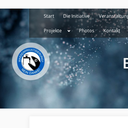
Skip
to
Start
Die Initiative
Veranstaltun
content
Toggle
Projekte
Photos
Kontakt
sub-
menu