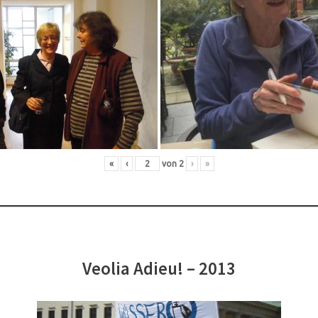
«
‹
von
2
›
»
Veolia Adieu! – 2013