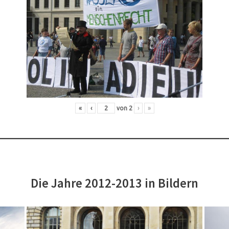
«
‹
von
2
›
»
Die Jahre 2012-2013 in Bildern