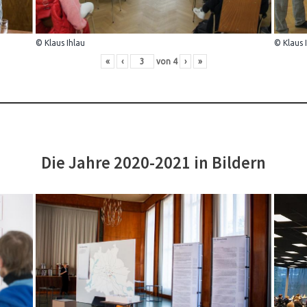
© Klaus Ihlau
© Klaus 
«
‹
von
4
›
»
Die Jahre 2020-2021 in Bildern