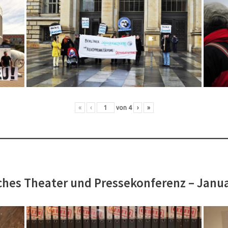
«
‹
von
4
›
»
hes Theater und Pressekonferenz – Janu