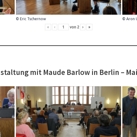
© Eric Tschernow
© Aron 
«
‹
von
2
›
»
staltung mit Maude Barlow in Berlin – Ma