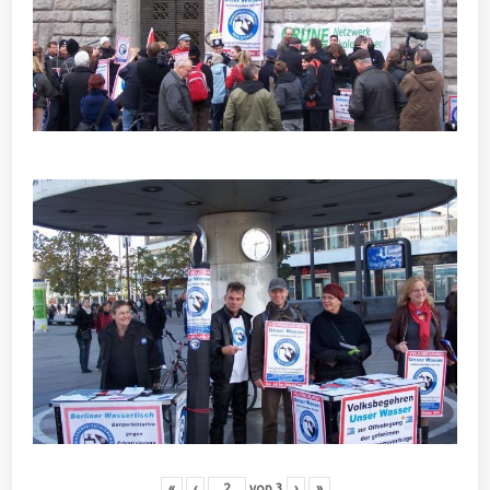
«
‹
von
3
›
»