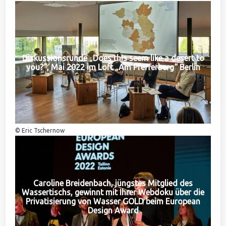
Diskussionsrunde „Does this seem like a desert to
you?“, Mai 2022 im Loft „Am Pfefferberg“ Berlin
© Eric Tschernow
Caroline Breidenbach, jüngstes Mitglied des
Wassertischs, gewinnt mit Ihrer Webdoku über die
Privatisierung von Wasser GOLD beim European
Design Award