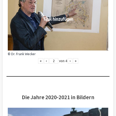
Titel hinzufügen
© Dr. Frank Wecker
«
‹
von
4
›
»
Die Jahre 2020-2021 in Bildern