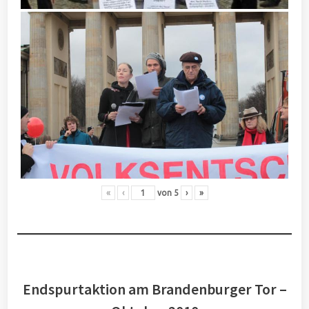
«
‹
von
5
›
»
Endspurtaktion am Brandenburger Tor –