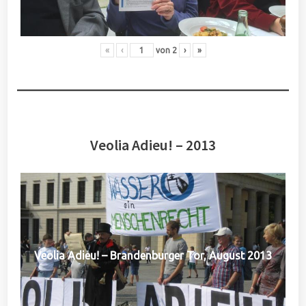
«
‹
von
2
›
»
Veolia Adieu! – 2013
Veolia Adieu! – Brandenburger Tor, August 2013