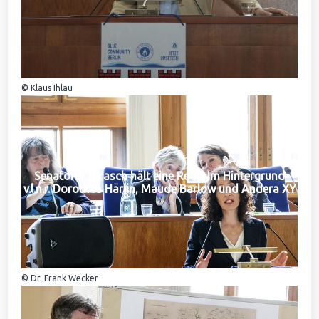
© Klaus Ihlau
Senatorin Jarasch hält eine Rede. Im Hintergrund
v.l.n.r. Dorothea Härlin, Maude Barlow und Andera XY
© Dr. Frank Wecker