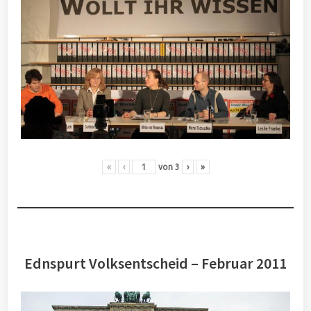
«
‹
von
3
›
»
Ednspurt Volksentscheid – Februar 2011