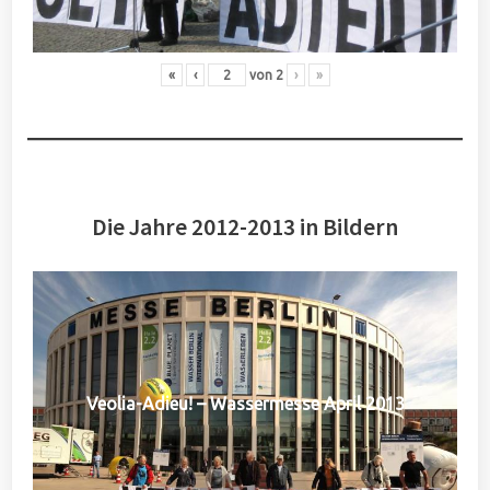
«
‹
von
2
›
»
Die Jahre 2012-2013 in Bildern
Veolia-Adieu! – Wassermesse April 2013