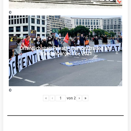
©
Öffentlich statt Privat! – Demonstration am
Brandenburger Tor, 2021
©
«
‹
von
2
›
»