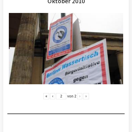
Oktober 2010
«
‹
von
2
›
»