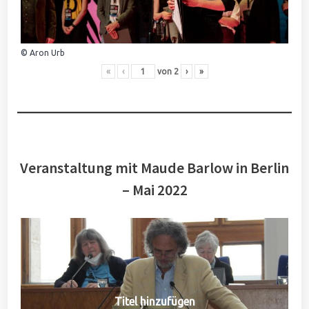
© Aron Urb
«
‹
von
2
›
»
Veranstaltung mit Maude Barlow in Berlin
– Mai 2022
Titel hinzufügen