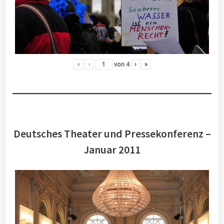
«
‹
von
4
›
»
Deutsches Theater und Pressekonferenz –
Januar 2011