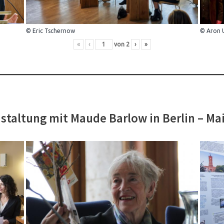
© Eric Tschernow
© Aron 
«
‹
von
2
›
»
staltung mit Maude Barlow in Berlin – Ma