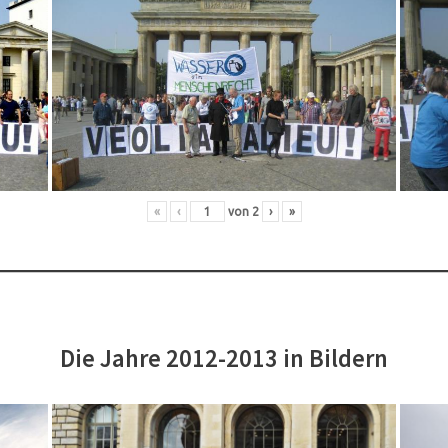
«
‹
von
2
›
»
Die Jahre 2012-2013 in Bildern