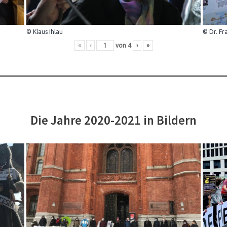
© Klaus Ihlau
© Dr. Fr
«
‹
von
4
›
»
Die Jahre 2020-2021 in Bildern