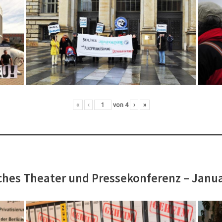
«
‹
von
4
›
»
hes Theater und Pressekonferenz – Janu