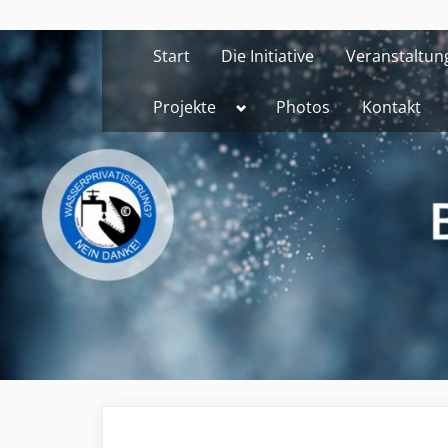
Skip
to
Start
Die Initiative
Veranstaltun
content
Toggle
Projekte
Photos
Kontakt
sub-
menu