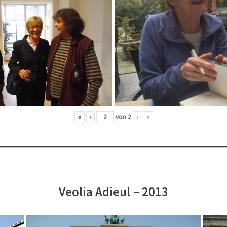
«
‹
von
2
›
»
Veolia Adieu! – 2013