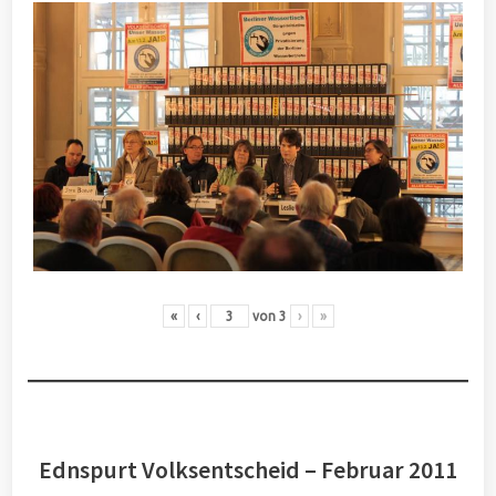
«
‹
von
3
›
»
Ednspurt Volksentscheid – Februar 2011