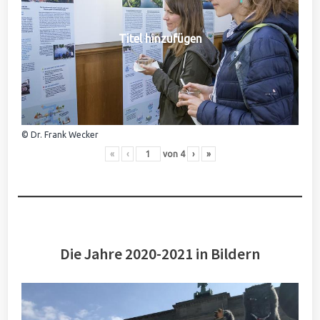
Titel hinzufügen
© Dr. Frank Wecker
«
‹
von
4
›
»
Die Jahre 2020-2021 in Bildern