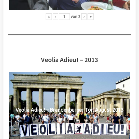
«
‹
von
2
›
»
Veolia Adieu! – 2013
Veolia Adieu! – Brandenburger Tor, August 2013