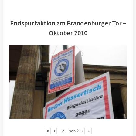
Endspurtaktion am Brandenburger Tor –
Oktober 2010
«
‹
von
2
›
»