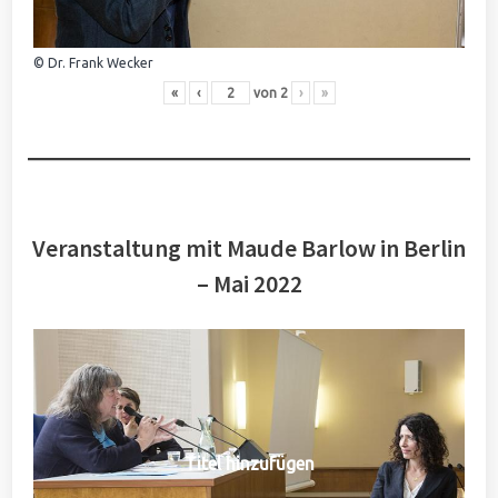
© Dr. Frank Wecker
«
‹
von
2
›
»
Veranstaltung mit Maude Barlow in Berlin
– Mai 2022
Titel hinzufügen