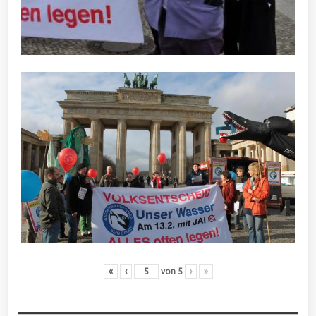
«
‹
von
5
›
»