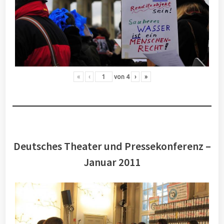
«
‹
von
4
›
»
Deutsches Theater und Pressekonferenz –
Januar 2011