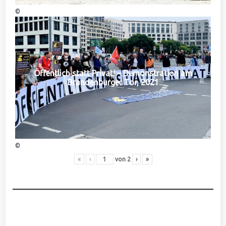
©
Öffentlich statt Privat! – Demonstration am
Brandenburger Tor, 2021
©
«
‹
von
2
›
»