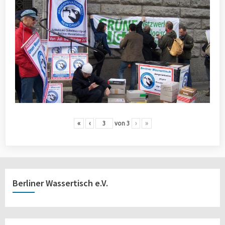
«
‹
von
3
›
»
Berliner Wassertisch e.V.