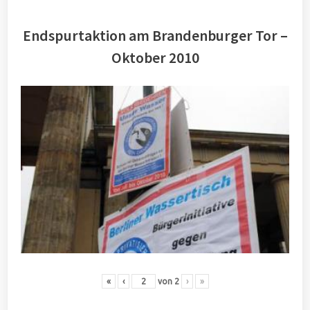
Endspurtaktion am Brandenburger Tor –
Oktober 2010
«
‹
von
2
›
»