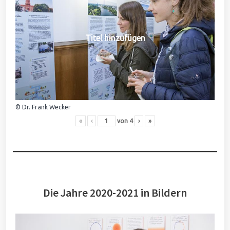
Titel hinzufügen
© Dr. Frank Wecker
«
‹
von
4
›
»
Die Jahre 2020-2021 in Bildern