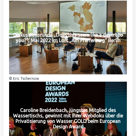
Diskussionsrunde „Does this seem like a desert to
you?“, Mai 2022 im Loft „Am Pfefferberg“ Berlin
© Eric Tschernow
Caroline Breidenbach, jüngstes Mitglied des
Wassertischs, gewinnt mit Ihrer Webdoku über die
Privatisierung von Wasser GOLD beim European
Design Award