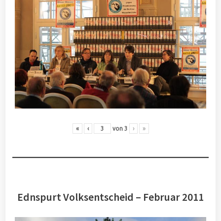
«
‹
von
3
›
»
Ednspurt Volksentscheid – Februar 2011