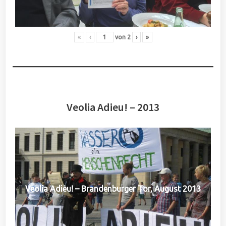
«
‹
von
2
›
»
Veolia Adieu! – 2013
Veolia Adieu! – Brandenburger Tor, August 2013