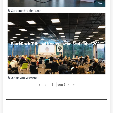
© Caroline Breidenbach
BlackRock Tribunal Konferenz im September 2021
© Ulrike von Wiesenau
«
‹
von
2
›
»