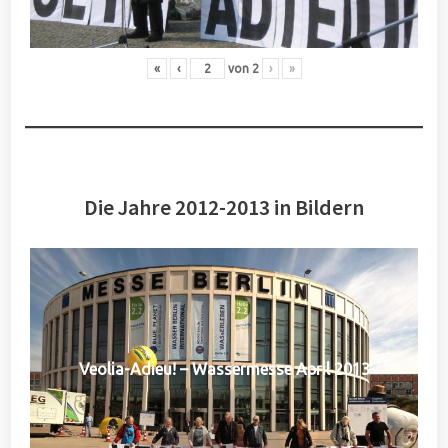
«
‹
von
2
›
»
Die Jahre 2012-2013 in Bildern
Veolia-Adieu! – Wassermesse April 2013