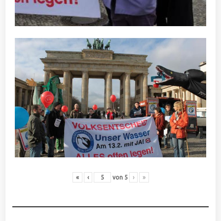
«
‹
von
5
›
»