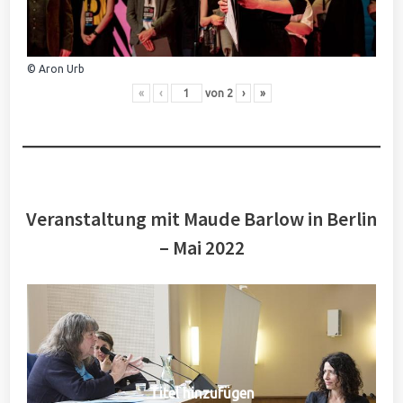
© Aron Urb
«
‹
von
2
›
»
Veranstaltung mit Maude Barlow in Berlin
– Mai 2022
Titel hinzufügen