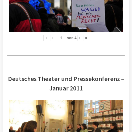
«
‹
von
4
›
»
Deutsches Theater und Pressekonferenz –
Januar 2011