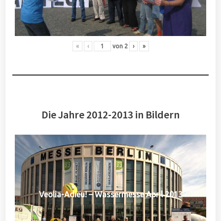
«
‹
von
2
›
»
Die Jahre 2012-2013 in Bildern
Veolia-Adieu! – Wassermesse April 2013