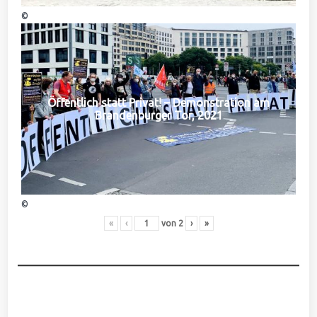
©
Öffentlich statt Privat! – Demonstration am
Brandenburger Tor, 2021
©
«
‹
von
2
›
»