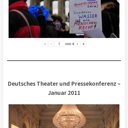
«
‹
von
4
›
»
Deutsches Theater und Pressekonferenz –
Januar 2011