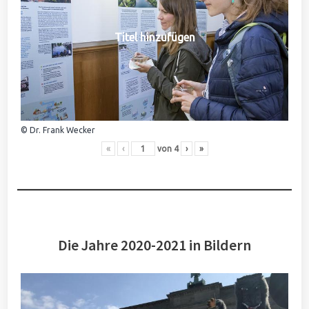
Titel hinzufügen
© Dr. Frank Wecker
«
‹
von
4
›
»
Die Jahre 2020-2021 in Bildern