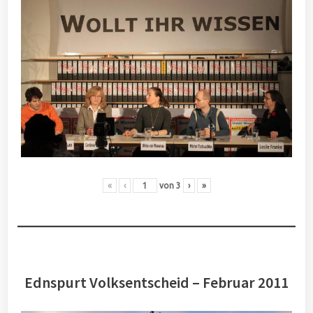
«
‹
von
3
›
»
Ednspurt Volksentscheid – Februar 2011