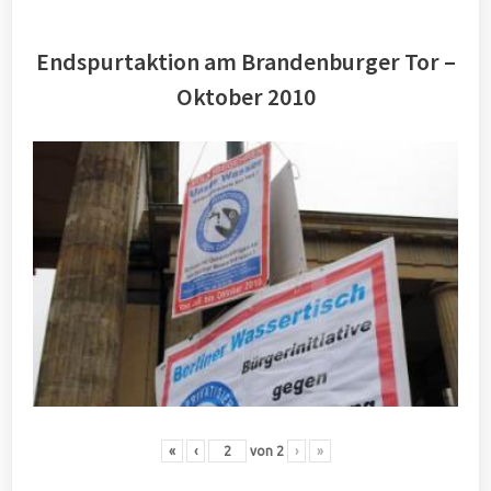
Endspurtaktion am Brandenburger Tor –
Oktober 2010
«
‹
von
2
›
»