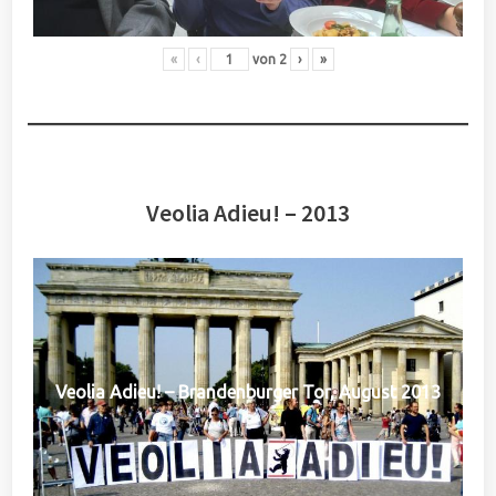
«
‹
von
2
›
»
Veolia Adieu! – 2013
Veolia Adieu! – Brandenburger Tor, August 2013