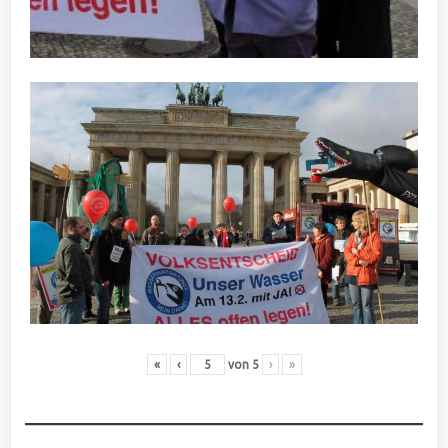
«
‹
von
5
›
»