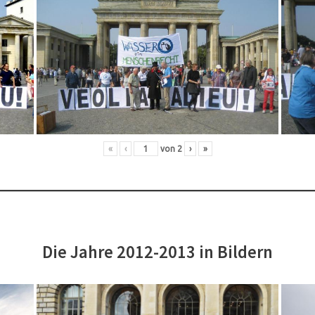
«
‹
von
2
›
»
Die Jahre 2012-2013 in Bildern