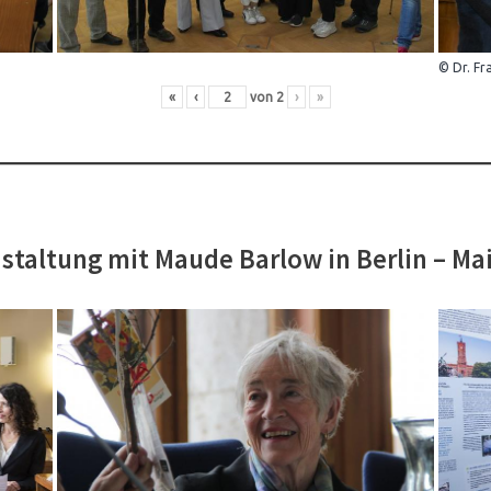
© Dr. Fr
«
‹
von
2
›
»
staltung mit Maude Barlow in Berlin – Ma