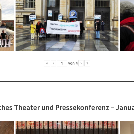
«
‹
von
4
›
»
hes Theater und Pressekonferenz – Janu