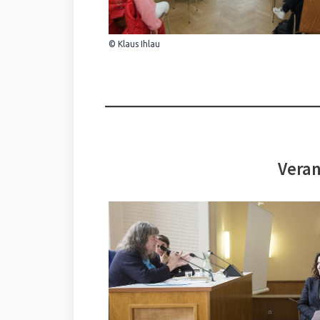
© Klaus Ihlau
Veran