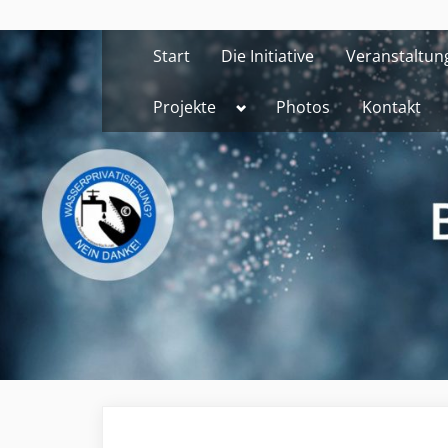
Skip
to
Start
Die Initiative
Veranstaltun
content
Toggle
Projekte
Photos
Kontakt
sub-
menu