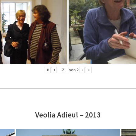
«
‹
von
2
›
»
Veolia Adieu! – 2013