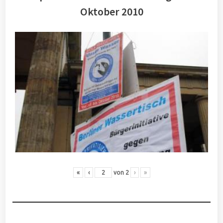
Oktober 2010
«
‹
von
2
›
»