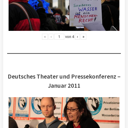
«
‹
von
4
›
»
Deutsches Theater und Pressekonferenz –
Januar 2011