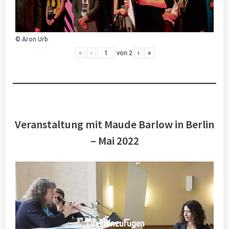
© Aron Urb
«
‹
von
2
›
»
Veranstaltung mit Maude Barlow in Berlin
– Mai 2022
Titel hinzufügen