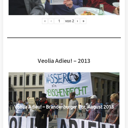
«
‹
von
2
›
»
Veolia Adieu! – 2013
Veolia Adieu! – Brandenburger Tor, August 2013