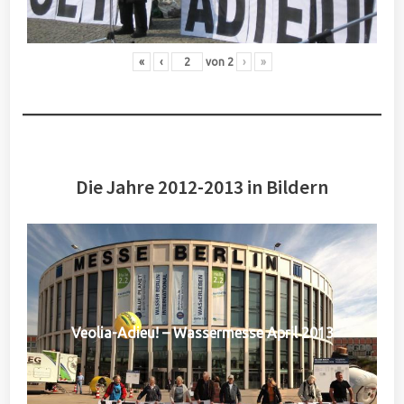
«
‹
von
2
›
»
Die Jahre 2012-2013 in Bildern
Veolia-Adieu! – Wassermesse April 2013