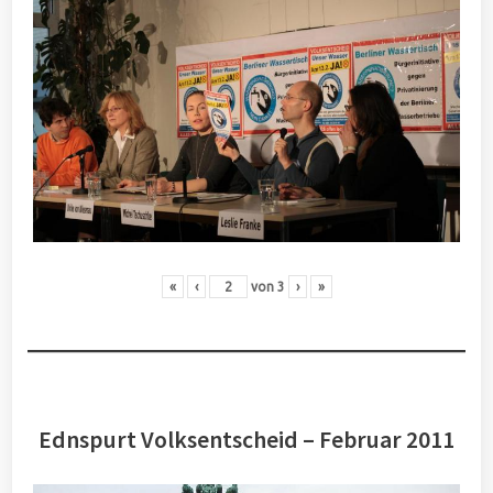
«
‹
von
3
›
»
Ednspurt Volksentscheid – Februar 2011