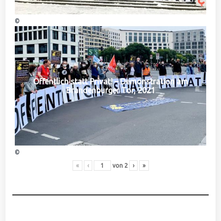
©
Öffentlich statt Privat! – Demonstration am
Brandenburger Tor, 2021
©
«
‹
von
2
›
»