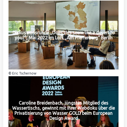
Diskussionsrunde „Does this seem like a desert to
you?“, Mai 2022 im Loft „Am Pfefferberg“ Berlin
© Eric Tschernow
Caroline Breidenbach, jüngstes Mitglied des
Wassertischs, gewinnt mit Ihrer Webdoku über die
Privatisierung von Wasser GOLD beim European
Design Award