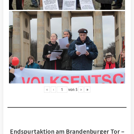
«
‹
von
5
›
»
Endspurtaktion am Brandenburger Tor –