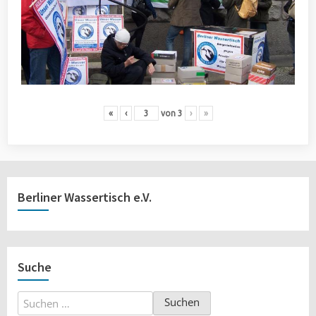
«
‹
von
3
›
»
Berliner Wassertisch e.V.
Suche
Suchen