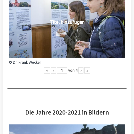
Titel hinzufügen
© Dr. Frank Wecker
«
‹
von
4
›
»
Die Jahre 2020-2021 in Bildern