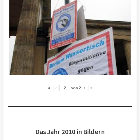
«
‹
von
2
›
»
Das Jahr 2010 in Bildern