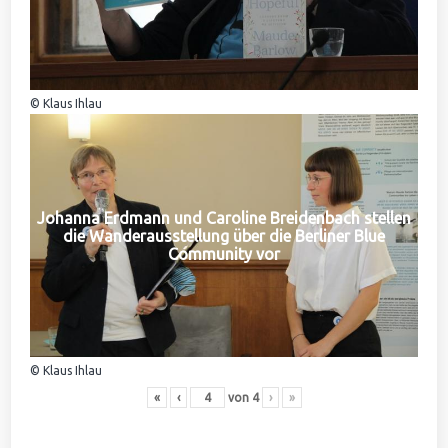
© Klaus Ihlau
Johanna Erdmann und Caroline Breidenbach stellen
die Wanderausstellung über die Berliner Blue
Community vor
© Klaus Ihlau
«
‹
von
4
›
»