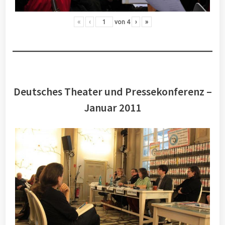
«
‹
von
4
›
»
Deutsches Theater und Pressekonferenz –
Januar 2011