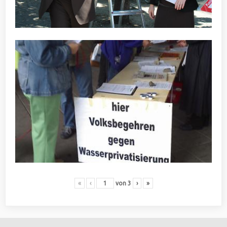
«
‹
von
3
›
»