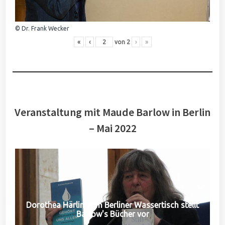
© Dr. Frank Wecker
«
‹
von
2
›
»
Veranstaltung mit Maude Barlow in Berlin
– Mai 2022
Dorothea Härlin vom Berliner Wassertisch stellt
Barlow's Bücher vor