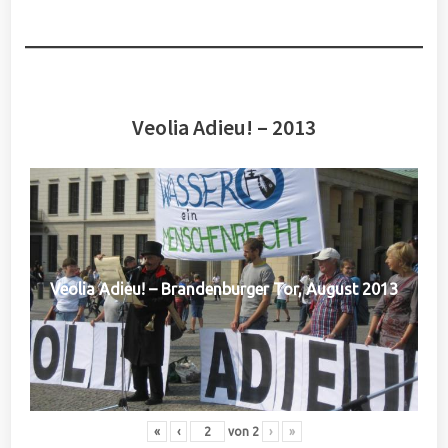
Veolia Adieu! – 2013
Veolia Adieu! – Brandenburger Tor, August 2013
«
‹
von
2
›
»