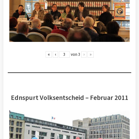
«
‹
von
3
›
»
Ednspurt Volksentscheid – Februar 2011