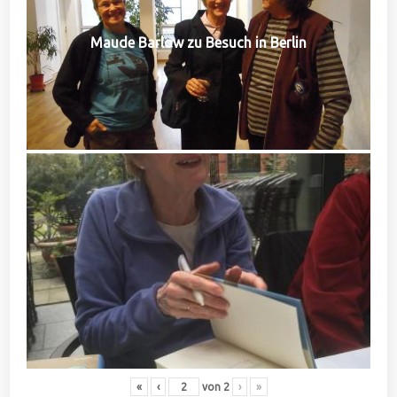
Maude Barlow zu Besuch in Berlin
«
‹
von
2
›
»