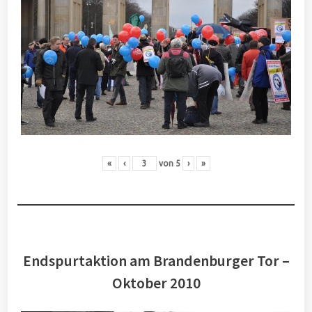
«
‹
von
5
›
»
Endspurtaktion am Brandenburger Tor –
Oktober 2010