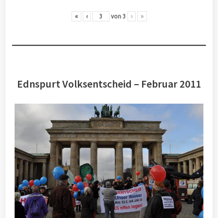
«
‹
von
3
›
»
Ednspurt Volksentscheid – Februar 2011