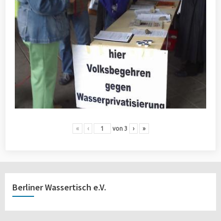
«
‹
von
3
›
»
Berliner Wassertisch e.V.