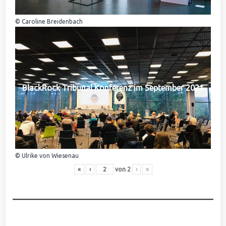
© Caroline Breidenbach
BlackRock Tribunal Konferenz im September 2021
© Ulrike von Wiesenau
«
‹
von
2
›
»