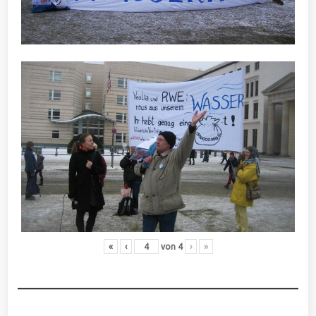
«
‹
von
4
›
»