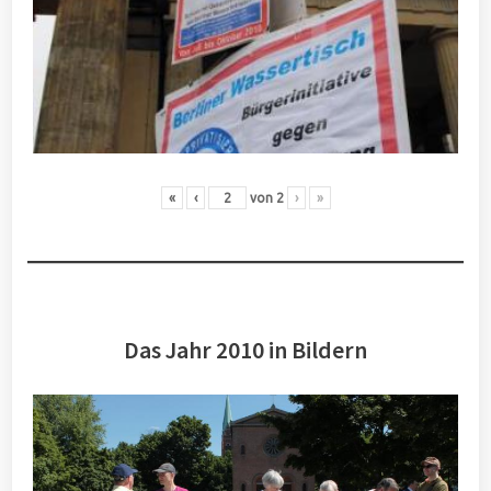
«
‹
von
2
›
»
Das Jahr 2010 in Bildern