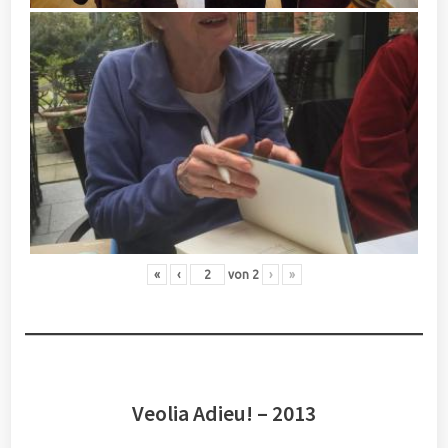
«
‹
von
2
›
»
Veolia Adieu! – 2013