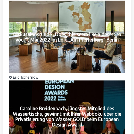
Diskussionsrunde „Does this seem like a desert to
you?“, Mai 2022 im Loft „Am Pfefferberg“ Berlin
© Eric Tschernow
Caroline Breidenbach, jüngstes Mitglied des
Wassertischs, gewinnt mit Ihrer Webdoku über die
Privatisierung von Wasser GOLD beim European
Design Award