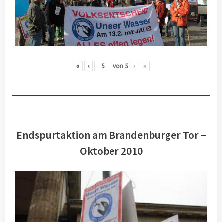
«
‹
von
5
›
»
Endspurtaktion am Brandenburger Tor –
Oktober 2010