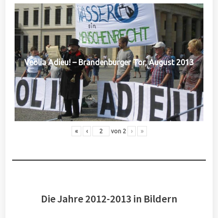
Veolia Adieu! – Brandenburger Tor, August 2013
«
‹
von
2
›
»
Die Jahre 2012-2013 in Bildern