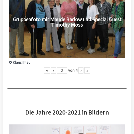
Gruppenfoto mit Maude Barlow und Special Guest
Timothy Moss
© Klaus Ihlau
«
‹
von
4
›
»
Die Jahre 2020-2021 in Bildern