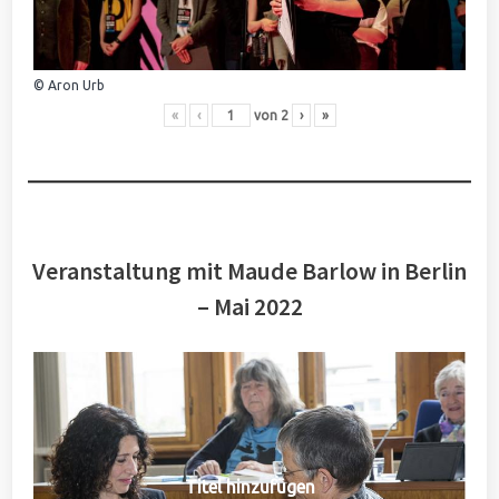
© Aron Urb
«
‹
von
2
›
»
Veranstaltung mit Maude Barlow in Berlin
– Mai 2022
Titel hinzufügen