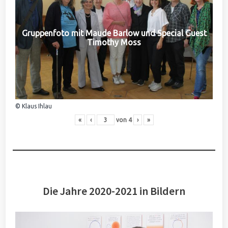
Gruppenfoto mit Maude Barlow und Special Guest
Timothy Moss
© Klaus Ihlau
«
‹
von
4
›
»
Die Jahre 2020-2021 in Bildern