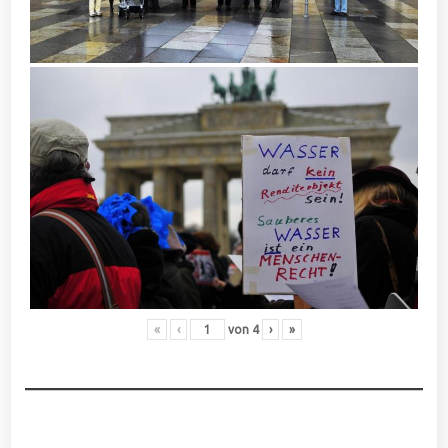
«
‹
von
4
›
»