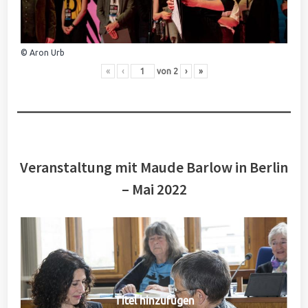
© Aron Urb
«
‹
von
2
›
»
Veranstaltung mit Maude Barlow in Berlin
– Mai 2022
Titel hinzufügen