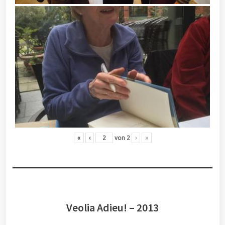
«
‹
von
2
›
»
Veolia Adieu! – 2013