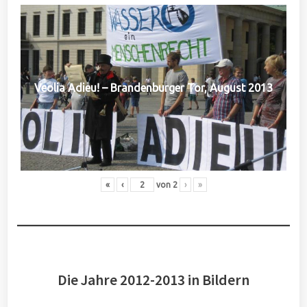
Veolia Adieu! – Brandenburger Tor, August 2013
«
‹
von
2
›
»
Die Jahre 2012-2013 in Bildern