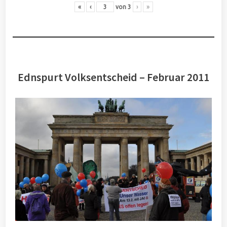
«
‹
von
3
›
»
Ednspurt Volksentscheid – Februar 2011