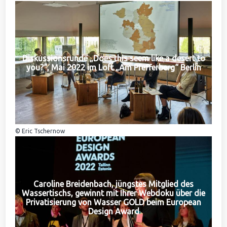
Diskussionsrunde „Does this seem like a desert to
you?“, Mai 2022 im Loft „Am Pfefferberg“ Berlin
© Eric Tschernow
Caroline Breidenbach, jüngstes Mitglied des
Wassertischs, gewinnt mit Ihrer Webdoku über die
Privatisierung von Wasser GOLD beim European
Design Award