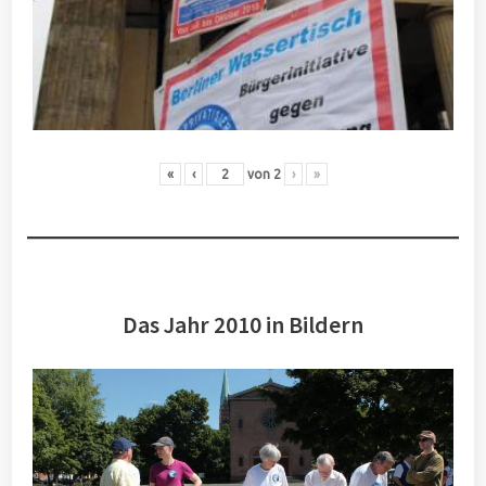
«
‹
von
2
›
»
Das Jahr 2010 in Bildern