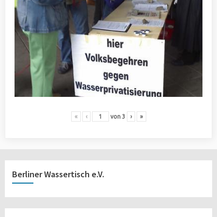
«
‹
von
3
›
»
Berliner Wassertisch e.V.