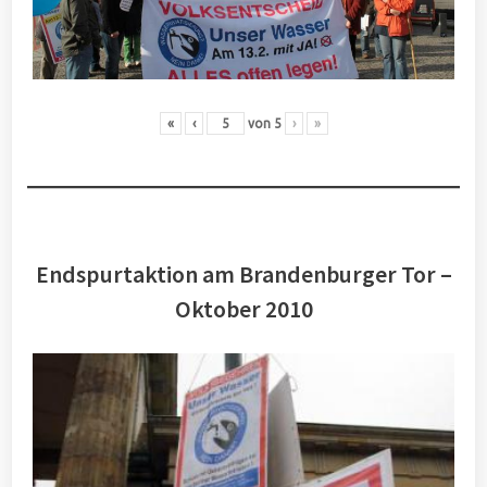
«
‹
von
5
›
»
Endspurtaktion am Brandenburger Tor –
Oktober 2010