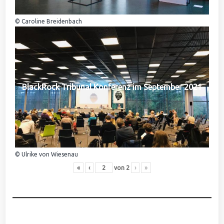
© Caroline Breidenbach
BlackRock Tribunal Konferenz im September 2021
© Ulrike von Wiesenau
«
‹
von
2
›
»