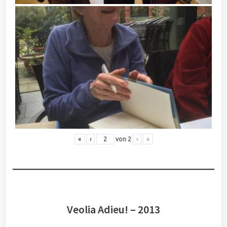
«
‹
von
2
›
»
Veolia Adieu! – 2013