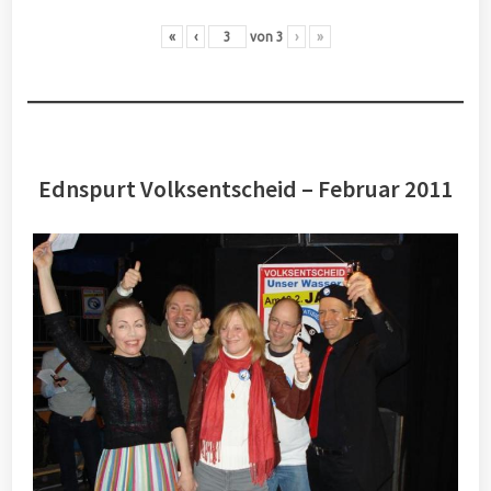
«
‹
von
3
›
»
Ednspurt Volksentscheid – Februar 2011