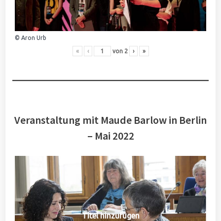
© Aron Urb
«
‹
von
2
›
»
Veranstaltung mit Maude Barlow in Berlin
– Mai 2022
Titel hinzufügen