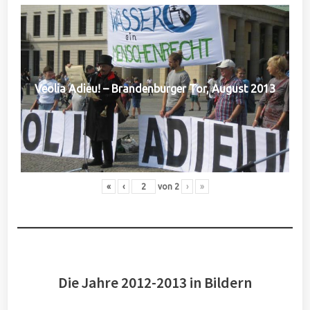
Veolia Adieu! – Brandenburger Tor, August 2013
«
‹
von
2
›
»
Die Jahre 2012-2013 in Bildern