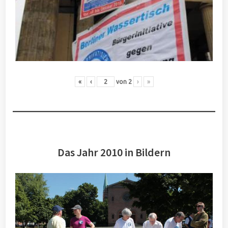
«
‹
von
2
›
»
Das Jahr 2010 in Bildern