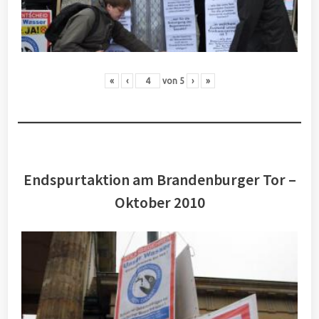
«
‹
von
5
›
»
Endspurtaktion am Brandenburger Tor –
Oktober 2010