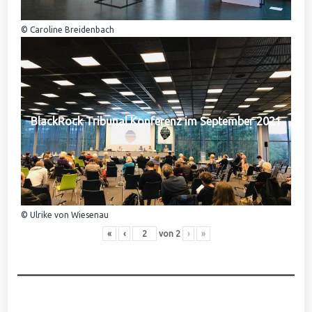
© Caroline Breidenbach
BlackRock Tribunal Konferenz im September 2021
© Ulrike von Wiesenau
«
‹
von
2
›
»