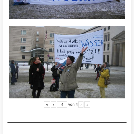
«
‹
von
4
›
»