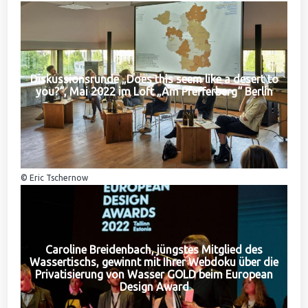
Diskussionsrunde „Does this seem like a desert to
you?“, Mai 2022 im Loft „Am Pfefferberg“ Berlin
© Eric Tschernow
Caroline Breidenbach, jüngstes Mitglied des
Wassertischs, gewinnt mit Ihrer Webdoku über die
Privatisierung von Wasser GOLD beim European
Design Award