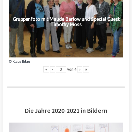
Gruppenfoto mit Maude Barlow und Special Guest
Timothy Moss
© Klaus Ihlau
«
‹
von
4
›
»
Die Jahre 2020-2021 in Bildern