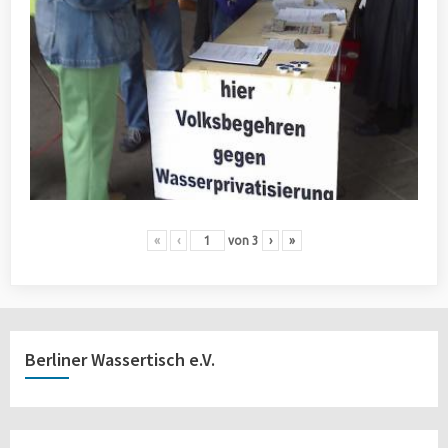
«
‹
von
3
›
»
Berliner Wassertisch e.V.