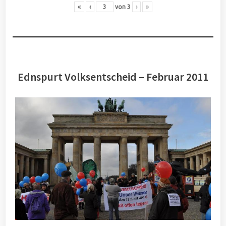
«
‹
von
3
›
»
Ednspurt Volksentscheid – Februar 2011