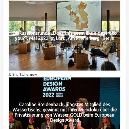
Diskussionsrunde „Does this seem like a desert to
you?“, Mai 2022 im Loft „Am Pfefferberg“ Berlin
© Eric Tschernow
Caroline Breidenbach, jüngstes Mitglied des
Wassertischs, gewinnt mit Ihrer Webdoku über die
Privatisierung von Wasser GOLD beim European
Design Award