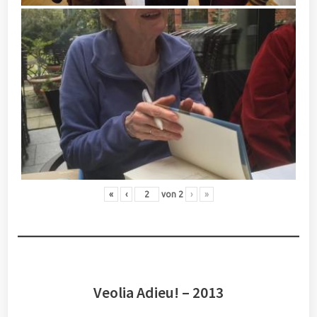
«
‹
von
2
›
»
Veolia Adieu! – 2013