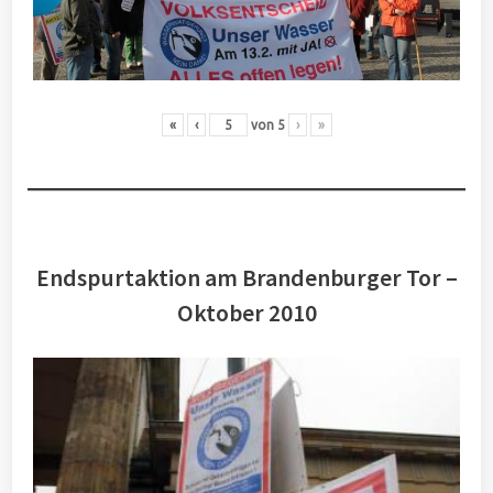
«
‹
von
5
›
»
Endspurtaktion am Brandenburger Tor –
Oktober 2010