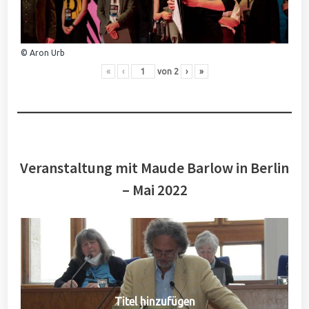
© Aron Urb
«
‹
von
2
›
»
Veranstaltung mit Maude Barlow in Berlin
– Mai 2022
Titel hinzufügen