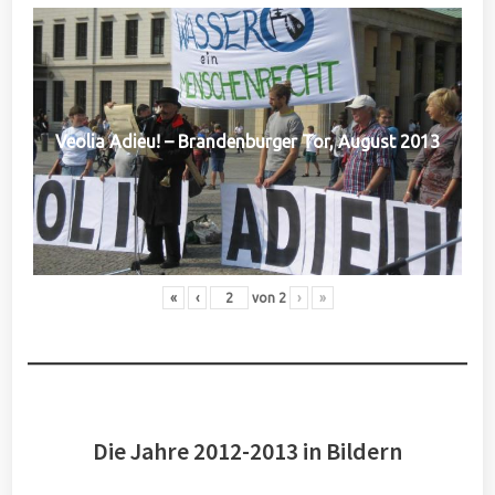
Veolia Adieu! – Brandenburger Tor, August 2013
«
‹
von
2
›
»
Die Jahre 2012-2013 in Bildern