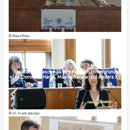
© Klaus Ihlau
Senatorin Jarasch hält eine Rede. Im Hintergrund
v.l.n.r. Dorothea Härlin, Maude Barlow und Andera XY
© Dr. Frank Wecker