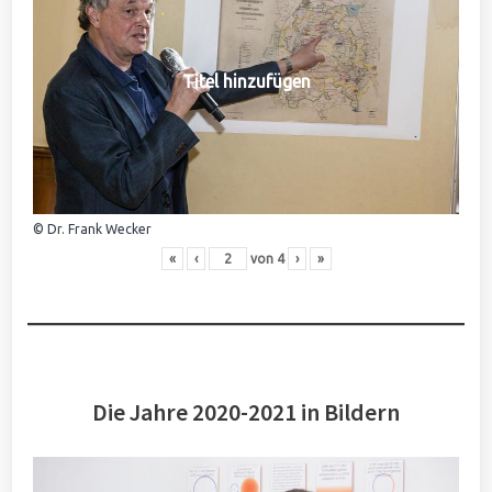
Titel hinzufügen
© Dr. Frank Wecker
«
‹
von
4
›
»
Die Jahre 2020-2021 in Bildern