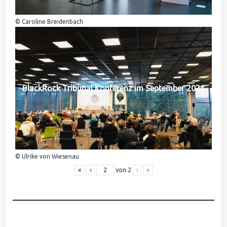
© Caroline Breidenbach
BlackRock Tribunal Konferenz im September 2021
© Ulrike von Wiesenau
«
‹
von
2
›
»