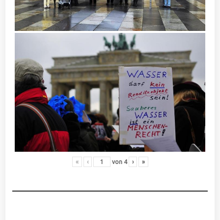
«
‹
von
4
›
»