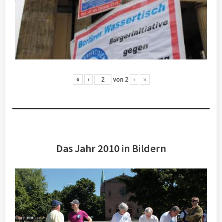
«
‹
von
2
›
»
Das Jahr 2010 in Bildern