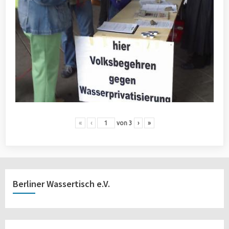
«
‹
von
3
›
»
Berliner Wassertisch e.V.