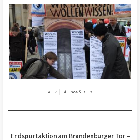
«
‹
von
5
›
»
Endspurtaktion am Brandenburger Tor –