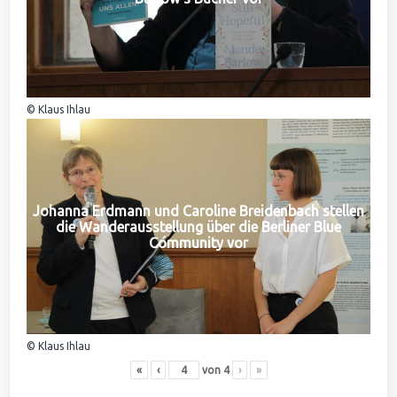
© Klaus Ihlau
Johanna Erdmann und Caroline Breidenbach stellen
die Wanderausstellung über die Berliner Blue
Community vor
© Klaus Ihlau
«
‹
von
4
›
»