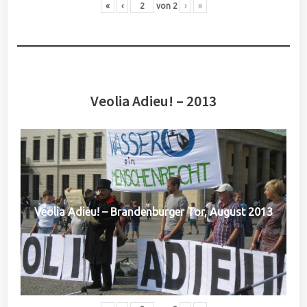
«
‹
von
2
›
»
Veolia Adieu! – 2013
Veolia Adieu! – Brandenburger Tor, August 2013