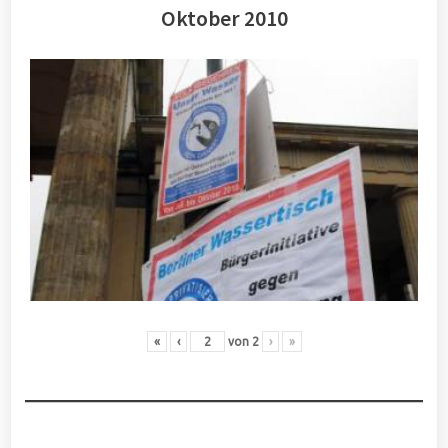
Oktober 2010
«
‹
von
2
›
»