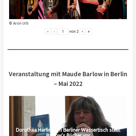
© Aron Urb
«
‹
von
2
›
»
Veranstaltung mit Maude Barlow in Berlin
– Mai 2022
Dorothea Härlin vom Berliner Wassertisch stellt
Barlow's Bücher vor