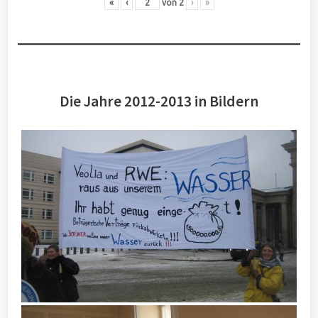
«
‹
von
2
›
»
Die Jahre 2012-2013 in Bildern