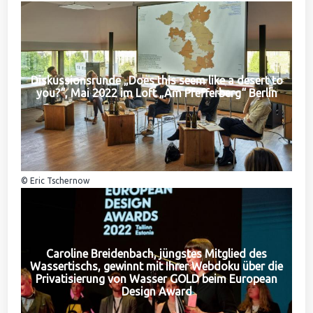
Diskussionsrunde „Does this seem like a desert to
you?“, Mai 2022 im Loft „Am Pfefferberg“ Berlin
© Eric Tschernow
Caroline Breidenbach, jüngstes Mitglied des
Wassertischs, gewinnt mit Ihrer Webdoku über die
Privatisierung von Wasser GOLD beim European
Design Award