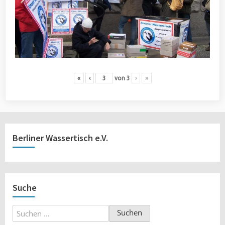
«
‹
von
3
›
»
Berliner Wassertisch e.V.
Suche
Suchen
nach: