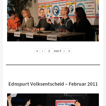
«
‹
von
3
›
»
Ednspurt Volksentscheid – Februar 2011