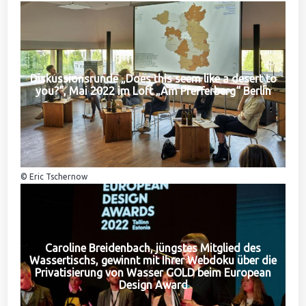
Diskussionsrunde „Does this seem like a desert to
you?“, Mai 2022 im Loft „Am Pfefferberg“ Berlin
© Eric Tschernow
Caroline Breidenbach, jüngstes Mitglied des
Wassertischs, gewinnt mit Ihrer Webdoku über die
Privatisierung von Wasser GOLD beim European
Design Award