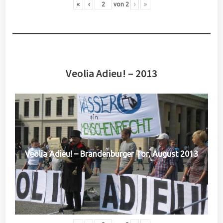
«
‹
von
2
›
»
Veolia Adieu! – 2013
Veolia Adieu! – Brandenburger Tor, August 2013