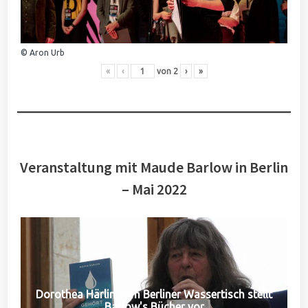
© Aron Urb
«
‹
von
2
›
»
Veranstaltung mit Maude Barlow in Berlin
– Mai 2022
Dorothea Härlin vom Berliner Wassertisch stellt
Barlow's Bücher vor