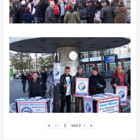
«
‹
von
3
›
»