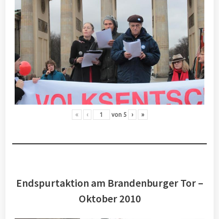
«
‹
von
5
›
»
Endspurtaktion am Brandenburger Tor –
Oktober 2010