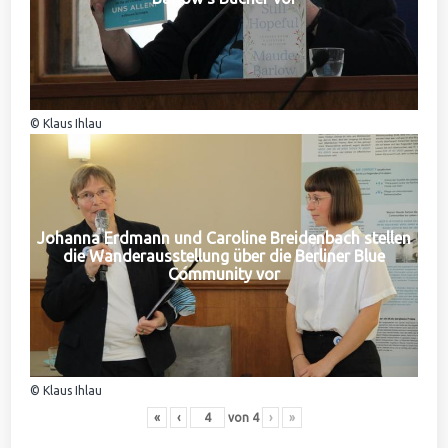
© Klaus Ihlau
Johanna Erdmann und Caroline Breidenbach stellen
die Wanderausstellung über die Berliner Blue
Community vor
© Klaus Ihlau
«
‹
von
4
›
»