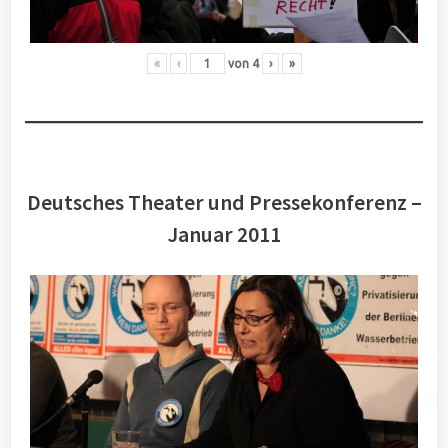
«
‹
von
4
›
»
Deutsches Theater und Pressekonferenz –
Januar 2011