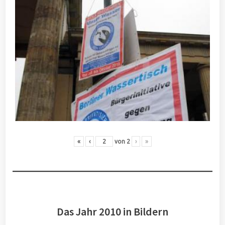
«
‹
von
2
›
»
Das Jahr 2010 in Bildern