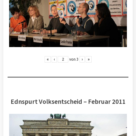
«
‹
von
3
›
»
Ednspurt Volksentscheid – Februar 2011