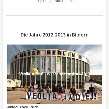
«
‹
von
2
›
»
Die Jahre 2012-2013 in Bildern
Veolia-Adieu! – Wassermesse April 2013
Author: Erhard Bartels