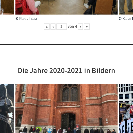
© Klaus Ihlau
© Klaus 
«
‹
von
4
›
»
Die Jahre 2020-2021 in Bildern