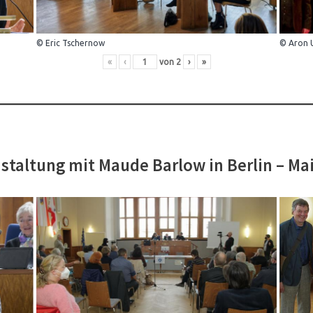
© Eric Tschernow
© Aron 
«
‹
von
2
›
»
staltung mit Maude Barlow in Berlin – Ma