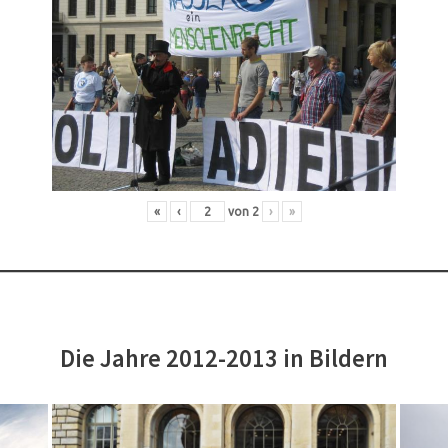
«
‹
von
2
›
»
Die Jahre 2012-2013 in Bildern