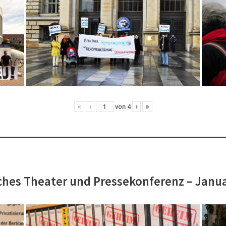
«
‹
von
4
›
»
hes Theater und Pressekonferenz – Janu