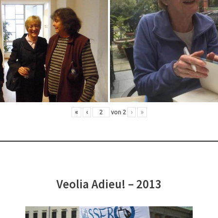
«
‹
von
2
›
»
Veolia Adieu! – 2013