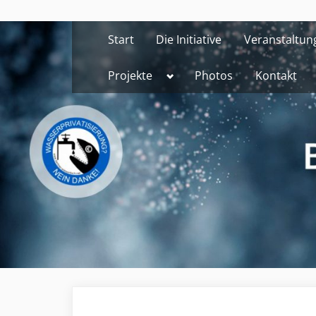
Skip
to
Start
Die Initiative
Veranstaltun
content
Toggle
Projekte
Photos
Kontakt
sub-
menu