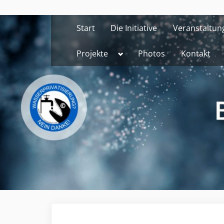
Skip
to
Start
Die Initiative
Veranstaltun
content
Toggle
Projekte
Photos
Kontakt
sub-
menu