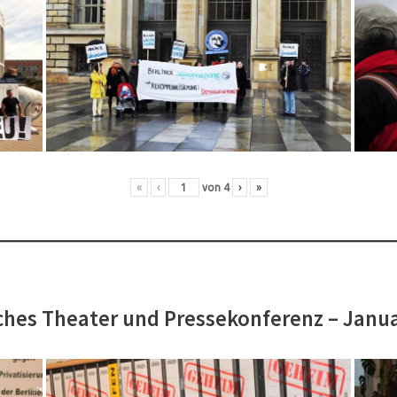
«
‹
von
4
›
»
hes Theater und Pressekonferenz – Janu