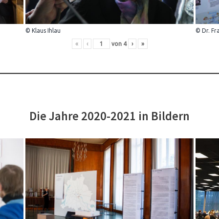
© Klaus Ihlau
© Dr. Fr
«
‹
von
4
›
»
Die Jahre 2020-2021 in Bildern