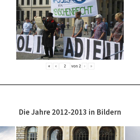
«
‹
von
2
›
»
Die Jahre 2012-2013 in Bildern