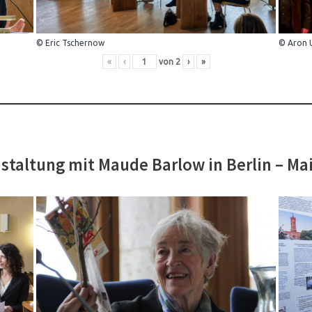
© Eric Tschernow
© Aron 
«
‹
von
2
›
»
staltung mit Maude Barlow in Berlin – Ma