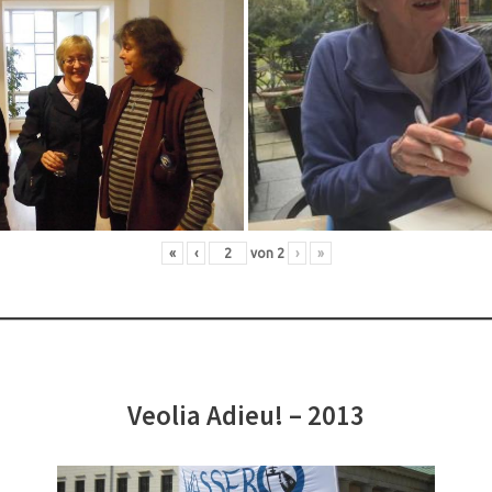
«
‹
von
2
›
»
Veolia Adieu! – 2013