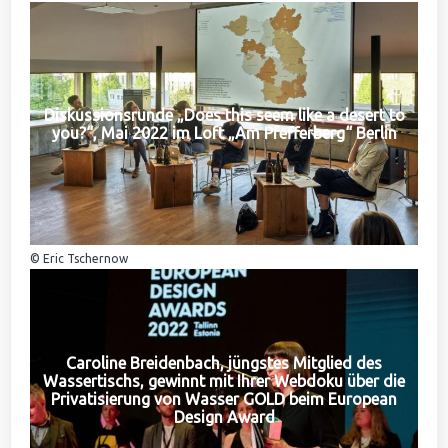
Diskussionsrunde „Does this seem like a desert to
you?“, Mai 2022 im Loft „Am Pfefferberg“ Berlin
© Eric Tschernow
Caroline Breidenbach, jüngstes Mitglied des
Wassertischs, gewinnt mit Ihrer Webdoku über die
Privatisierung von Wasser GOLD beim European
Design Award