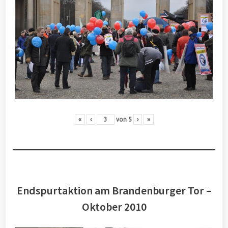
«
‹
von
5
›
»
Endspurtaktion am Brandenburger Tor –
Oktober 2010