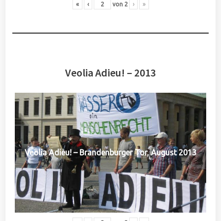
«
‹
von
2
›
»
Veolia Adieu! – 2013
Veolia Adieu! – Brandenburger Tor, August 2013