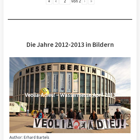
«
‹
von
2
›
»
Die Jahre 2012-2013 in Bildern
Veolia-Adieu! – Wassermesse April 2013
Author: Erhard Bartels