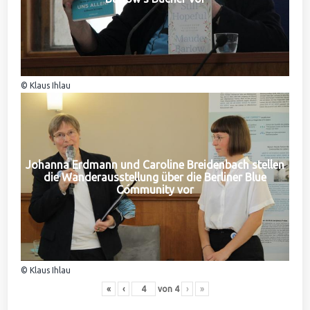
© Klaus Ihlau
Johanna Erdmann und Caroline Breidenbach stellen
die Wanderausstellung über die Berliner Blue
Community vor
© Klaus Ihlau
«
‹
von
4
›
»