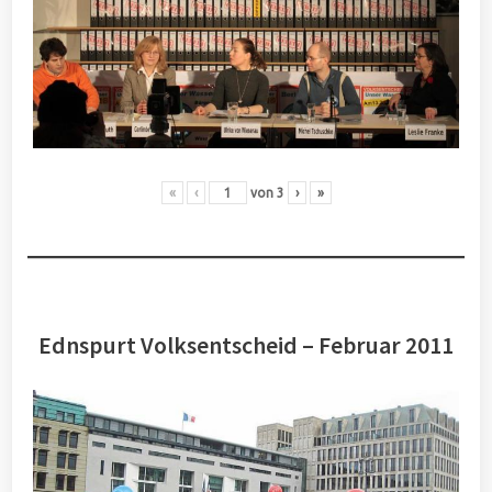
«
‹
von
3
›
»
Ednspurt Volksentscheid – Februar 2011