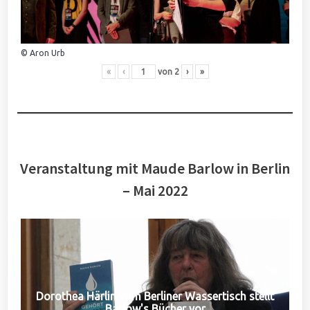
© Aron Urb
«
‹
von
2
›
»
Veranstaltung mit Maude Barlow in Berlin
– Mai 2022
Dorothea Härlin vom Berliner Wassertisch stellt
Barlow's Bücher vor