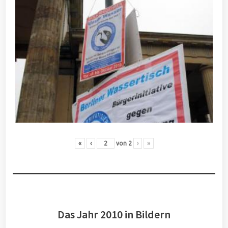
«
‹
von
2
›
»
Das Jahr 2010 in Bildern