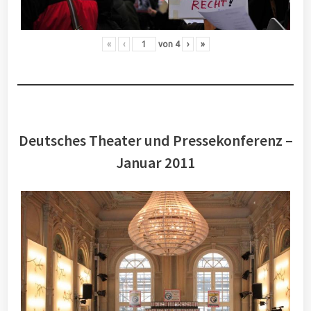
«
‹
von
4
›
»
Deutsches Theater und Pressekonferenz –
Januar 2011