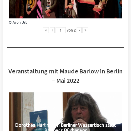
© Aron Urb
«
‹
von
2
›
»
Veranstaltung mit Maude Barlow in Berlin
– Mai 2022
Dorothea Härlin vom Berliner Wassertisch stellt
Barlow's Bücher vor