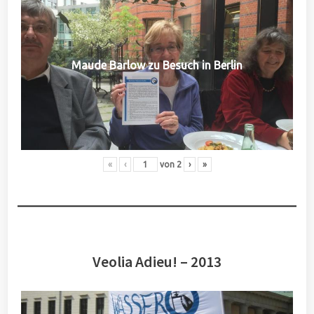
Maude Barlow zu Besuch in Berlin
«
‹
von
2
›
»
Veolia Adieu! – 2013