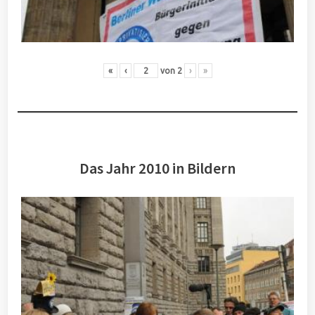
«
‹
von
2
›
»
Das Jahr 2010 in Bildern