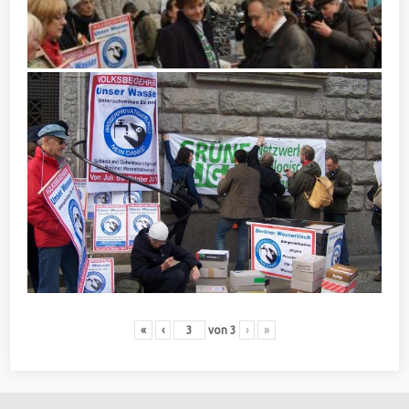
«
‹
von
3
›
»