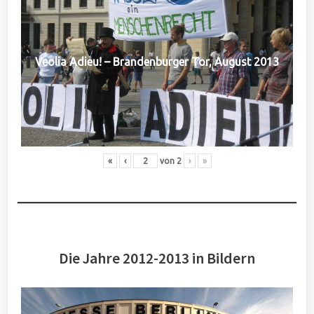
Veolia Adieu! – Brandenburger Tor, August 2013
«
‹
von
2
›
»
Die Jahre 2012-2013 in Bildern