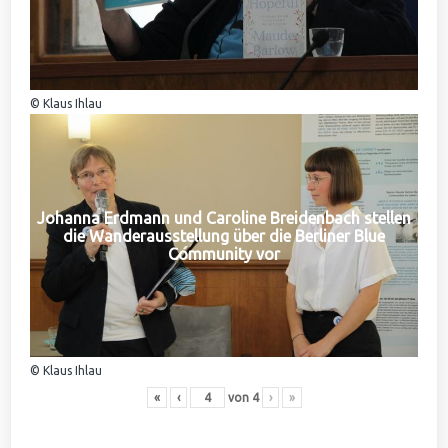
© Klaus Ihlau
Johanna Erdmann und Caroline Breidenbach stellen
die Wanderausstellung über die Berliner Blue
Community vor
© Klaus Ihlau
«
‹
von
4
›
»