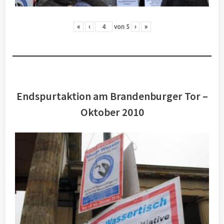
«
‹
von
5
›
»
Endspurtaktion am Brandenburger Tor –
Oktober 2010