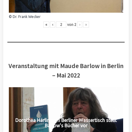
© Dr. Frank Wecker
«
‹
von
2
›
»
Veranstaltung mit Maude Barlow in Berlin
– Mai 2022
Dorothea Härlin vom Berliner Wassertisch stellt
Barlow's Bücher vor