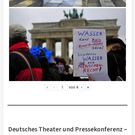
«
‹
von
4
›
»
Deutsches Theater und Pressekonferenz –