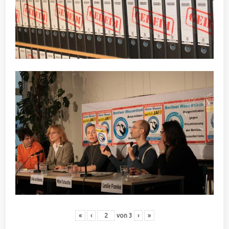
«
‹
von
3
›
»