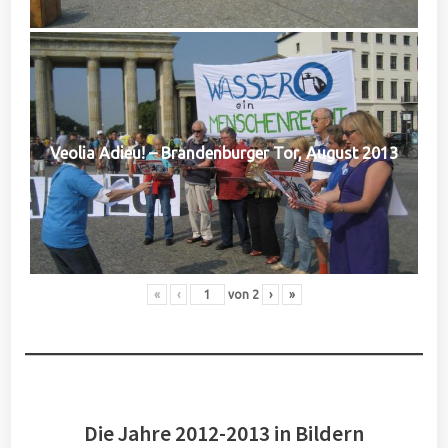
Veolia Adieu! – Brandenburger Tor, August 2013
«
‹
von
2
›
»
Die Jahre 2012-2013 in Bildern