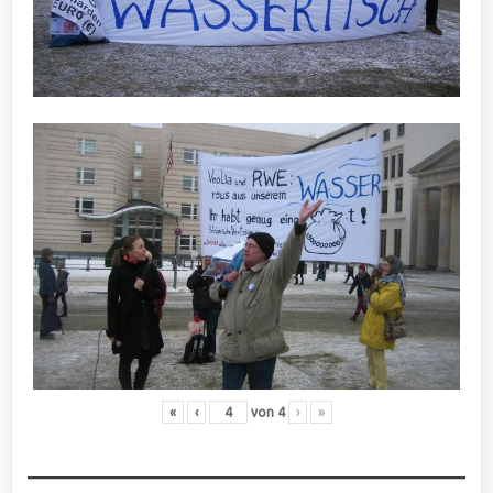
«
‹
von
4
›
»