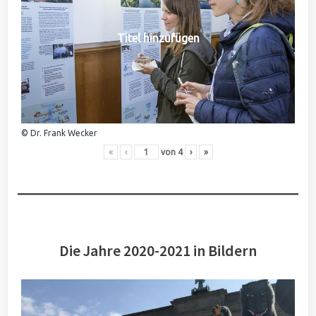
Titel hinzufügen
© Dr. Frank Wecker
«
‹
von
4
›
»
Die Jahre 2020-2021 in Bildern