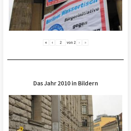
«
‹
von
2
›
»
Das Jahr 2010 in Bildern