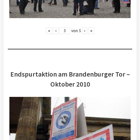
«
‹
von
5
›
»
Endspurtaktion am Brandenburger Tor –
Oktober 2010