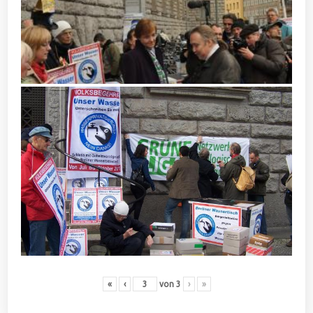
«
‹
von
3
›
»