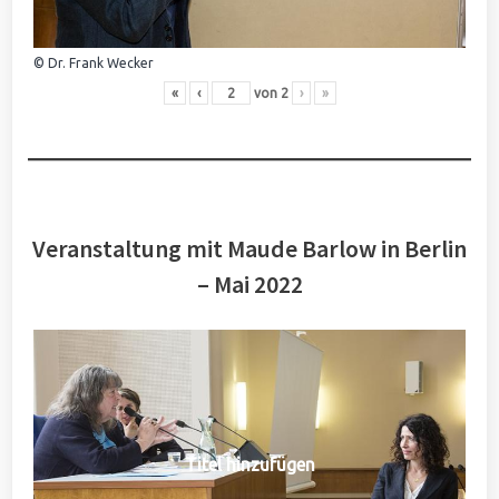
© Dr. Frank Wecker
«
‹
von
2
›
»
Veranstaltung mit Maude Barlow in Berlin
– Mai 2022
Titel hinzufügen