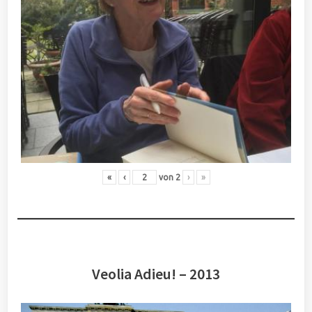
«
‹
von
2
›
»
Veolia Adieu! – 2013