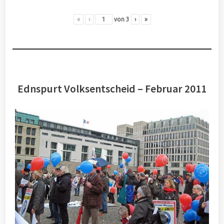
«
‹
von
3
›
»
Ednspurt Volksentscheid – Februar 2011