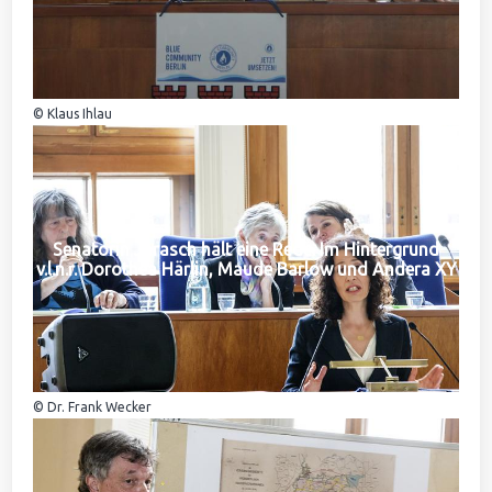
© Klaus Ihlau
Senatorin Jarasch hält eine Rede. Im Hintergrund
v.l.n.r. Dorothea Härlin, Maude Barlow und Andera XY
© Dr. Frank Wecker