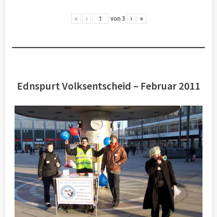
«
‹
von
3
›
»
Ednspurt Volksentscheid – Februar 2011