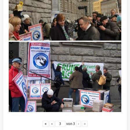
«
‹
von
3
›
»