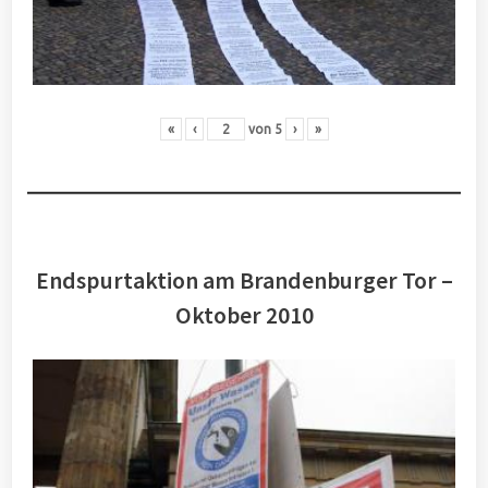
«
‹
von
5
›
»
Endspurtaktion am Brandenburger Tor –
Oktober 2010