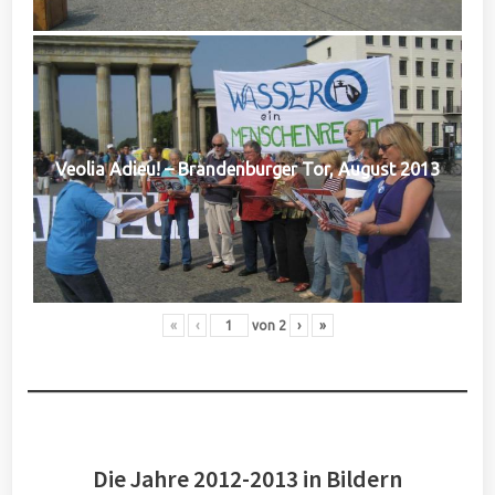
Veolia Adieu! – Brandenburger Tor, August 2013
«
‹
von
2
›
»
Die Jahre 2012-2013 in Bildern