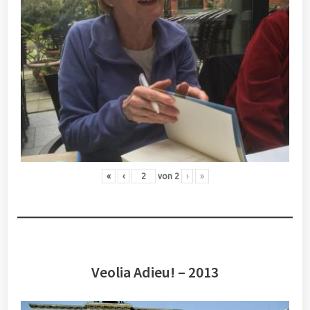
«
‹
von
2
›
»
Veolia Adieu! – 2013