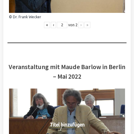
© Dr. Frank Wecker
«
‹
von
2
›
»
Veranstaltung mit Maude Barlow in Berlin
– Mai 2022
Titel hinzufügen