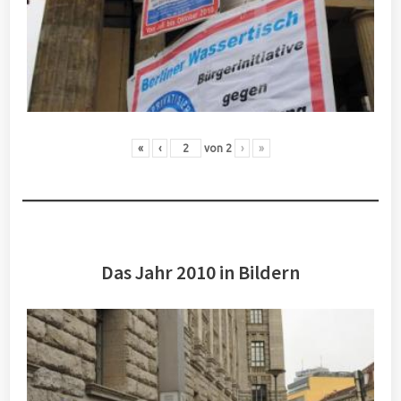
«
‹
von
2
›
»
Das Jahr 2010 in Bildern