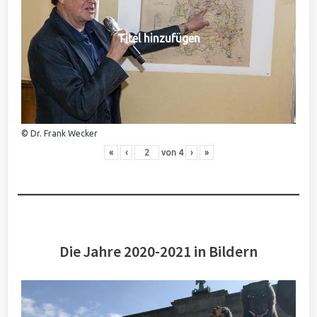
Titel hinzufügen
© Dr. Frank Wecker
«
‹
von
4
›
»
Die Jahre 2020-2021 in Bildern