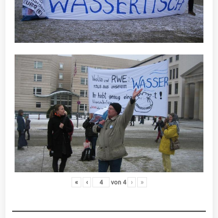
«
‹
von
4
›
»