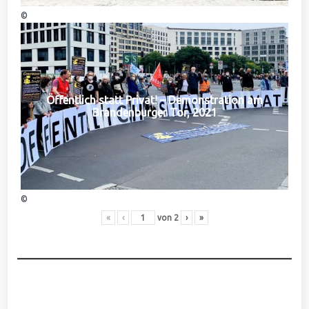
©
Öffentlich statt Privat! – Demonstration am
Brandenburger Tor, 2021
©
«
‹
von
2
›
»