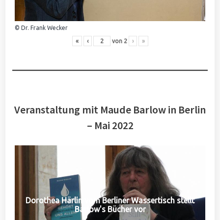
© Dr. Frank Wecker
«
‹
von
2
›
»
Veranstaltung mit Maude Barlow in Berlin
– Mai 2022
Dorothea Härlin vom Berliner Wassertisch stellt
Barlow's Bücher vor