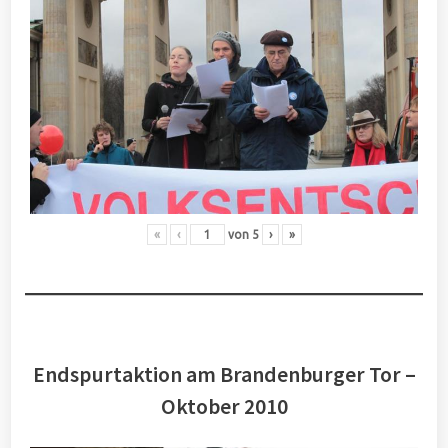
«
‹
von
5
›
»
Endspurtaktion am Brandenburger Tor –
Oktober 2010