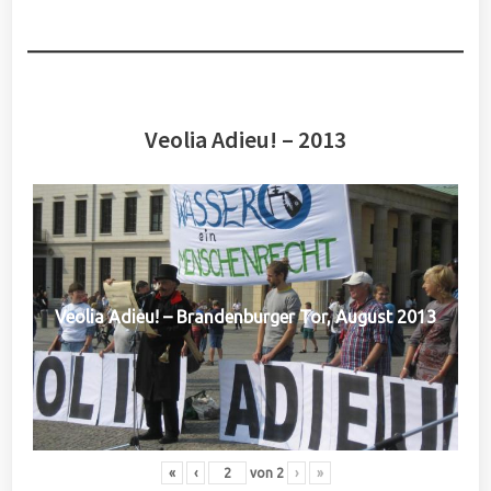
Veolia Adieu! – 2013
Veolia Adieu! – Brandenburger Tor, August 2013
«
‹
von
2
›
»