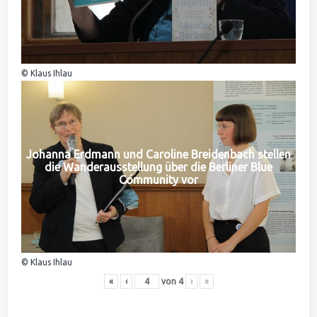
© Klaus Ihlau
Johanna Erdmann und Caroline Breidenbach stellen
die Wanderausstellung über die Berliner Blue
Community vor
© Klaus Ihlau
«
‹
von
4
›
»