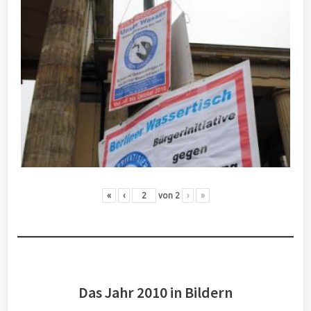
«
‹
von
2
›
»
Das Jahr 2010 in Bildern