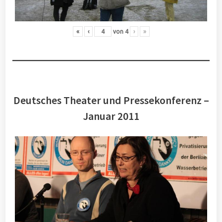
«
‹
von
4
›
»
Deutsches Theater und Pressekonferenz –
Januar 2011