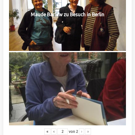
Maude Barlow zu Besuch in Berlin
«
‹
von
2
›
»