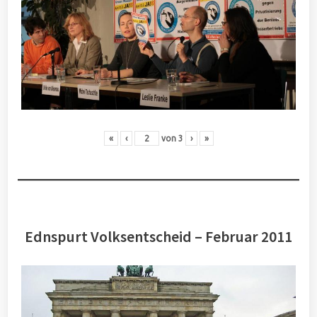
«
‹
von
3
›
»
Ednspurt Volksentscheid – Februar 2011