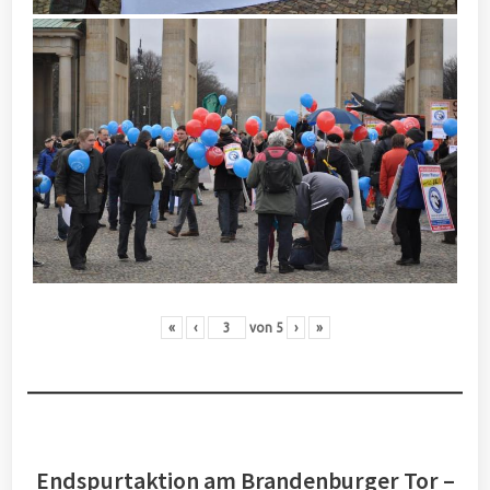
«
‹
von
5
›
»
Endspurtaktion am Brandenburger Tor –