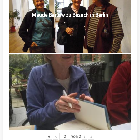
Maude Barlow zu Besuch in Berlin
«
‹
von
2
›
»