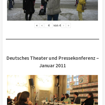
«
‹
von
4
›
»
Deutsches Theater und Pressekonferenz –
Januar 2011