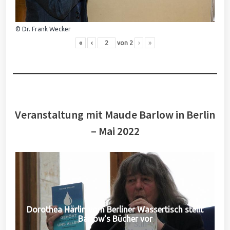
© Dr. Frank Wecker
«
‹
von
2
›
»
Veranstaltung mit Maude Barlow in Berlin
– Mai 2022
Dorothea Härlin vom Berliner Wassertisch stellt
Barlow's Bücher vor