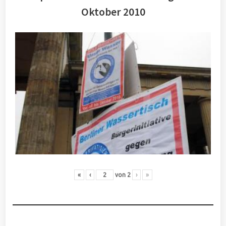
Oktober 2010
«
‹
von
2
›
»