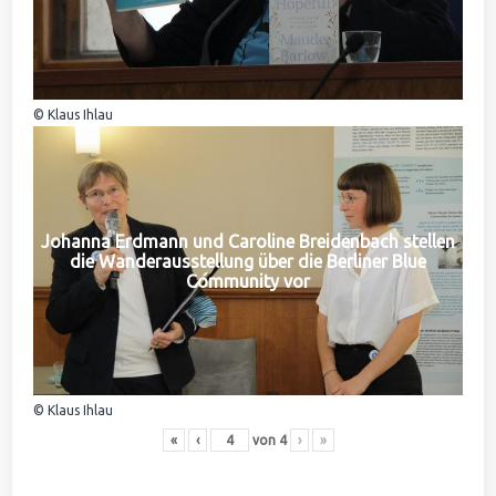
© Klaus Ihlau
Johanna Erdmann und Caroline Breidenbach stellen
die Wanderausstellung über die Berliner Blue
Community vor
© Klaus Ihlau
«
‹
von
4
›
»