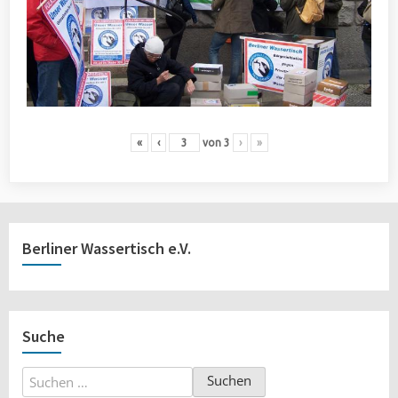
«
‹
von
3
›
»
Berliner Wassertisch e.V.
Suche
Suchen