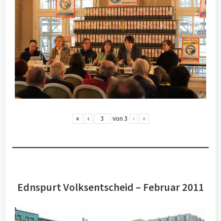
«
‹
von
3
›
»
Ednspurt Volksentscheid – Februar 2011