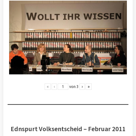
«
‹
von
3
›
»
Ednspurt Volksentscheid – Februar 2011