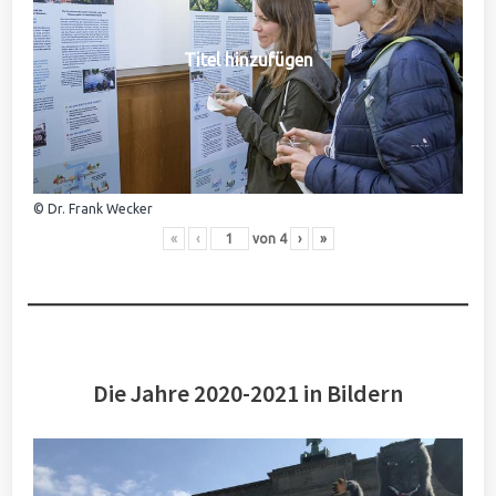
Titel hinzufügen
© Dr. Frank Wecker
«
‹
von
4
›
»
Die Jahre 2020-2021 in Bildern