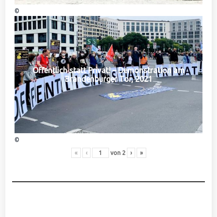
©
Öffentlich statt Privat! – Demonstration am
Brandenburger Tor, 2021
©
«
‹
von
2
›
»