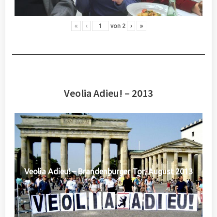
«
‹
von
2
›
»
Veolia Adieu! – 2013
Veolia Adieu! – Brandenburger Tor, August 2013