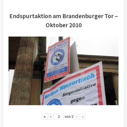
Endspurtaktion am Brandenburger Tor –
Oktober 2010
«
‹
von
2
›
»