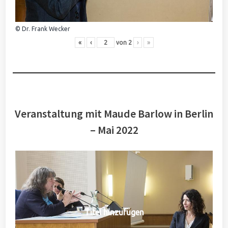
© Dr. Frank Wecker
«
‹
von
2
›
»
Veranstaltung mit Maude Barlow in Berlin
– Mai 2022
Titel hinzufügen