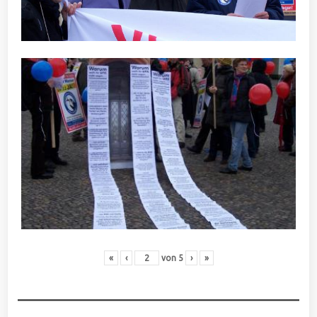
«
‹
von
5
›
»