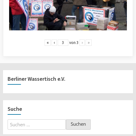
«
‹
von
3
›
»
Berliner Wassertisch e.V.
Suche
Suchen
nach: