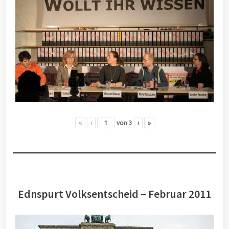
«
‹
von
3
›
»
Ednspurt Volksentscheid – Februar 2011