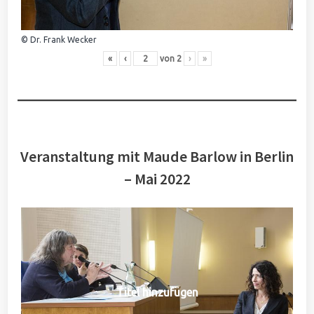
© Dr. Frank Wecker
«
‹
von
2
›
»
Veranstaltung mit Maude Barlow in Berlin
– Mai 2022
Titel hinzufügen