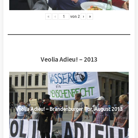
«
‹
von
2
›
»
Veolia Adieu! – 2013
Veolia Adieu! – Brandenburger Tor, August 2013