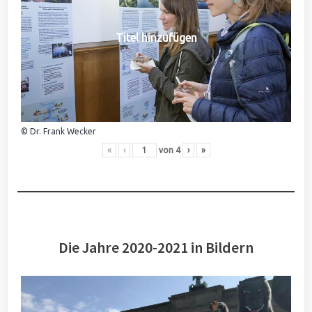
Titel hinzufügen
© Dr. Frank Wecker
«
‹
von
4
›
»
Die Jahre 2020-2021 in Bildern