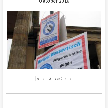
Oktober 2010
«
‹
von
2
›
»