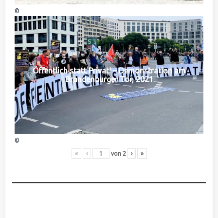
©
Öffentlich statt Privat! – Demonstration am
Brandenburger Tor, 2021
©
«
‹
von
2
›
»