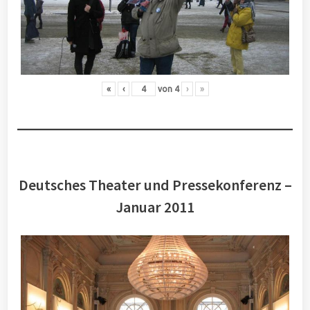
«
‹
von
4
›
»
Deutsches Theater und Pressekonferenz –
Januar 2011