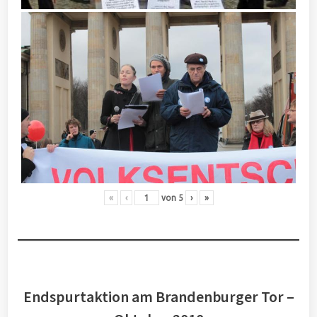
«
‹
von
5
›
»
Endspurtaktion am Brandenburger Tor –