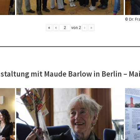
© Dr. Fr
«
‹
von
2
›
»
staltung mit Maude Barlow in Berlin – Ma