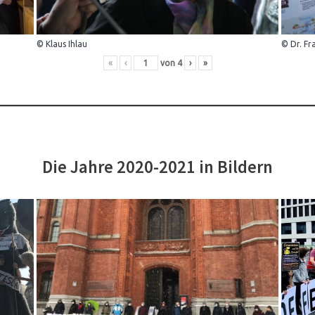
© Klaus Ihlau
© Dr. Fr
«
‹
von
4
›
»
Die Jahre 2020-2021 in Bildern