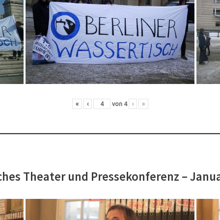
«
‹
von
4
›
»
hes Theater und Pressekonferenz – Janu