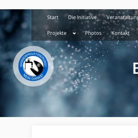
Skip
to
Start
Die Initiative
Veranstaltun
content
Toggle
Projekte
Photos
Kontakt
sub-
menu