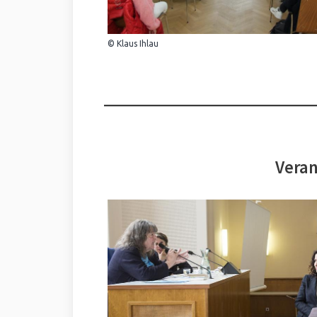
© Klaus Ihlau
Veran