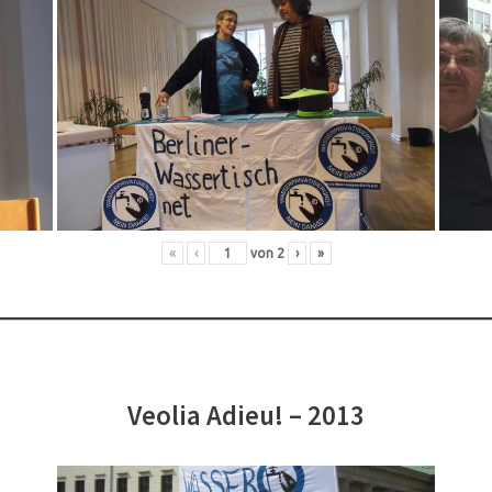
«
‹
von
2
›
»
Veolia Adieu! – 2013