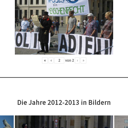
«
‹
von
2
›
»
Die Jahre 2012-2013 in Bildern