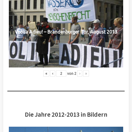
Veolia Adieu! – Brandenburger Tor, August 2013
«
‹
von
2
›
»
Die Jahre 2012-2013 in Bildern