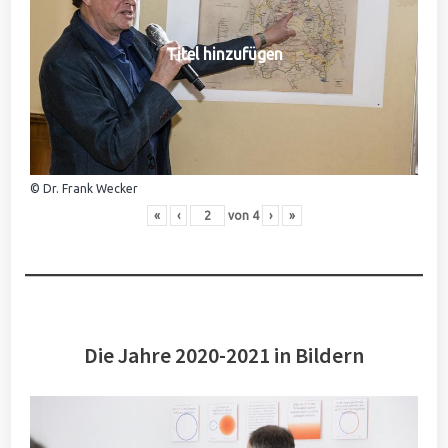
Titel hinzufügen
© Dr. Frank Wecker
«
‹
von
4
›
»
Die Jahre 2020-2021 in Bildern