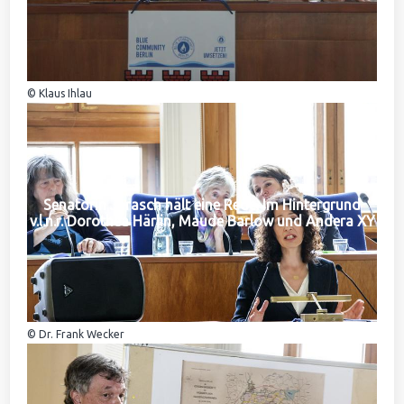
© Klaus Ihlau
Senatorin Jarasch hält eine Rede. Im Hintergrund
v.l.n.r. Dorothea Härlin, Maude Barlow und Andera XY
© Dr. Frank Wecker