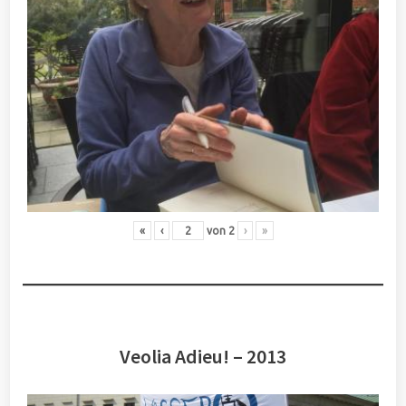
«
‹
von
2
›
»
Veolia Adieu! – 2013