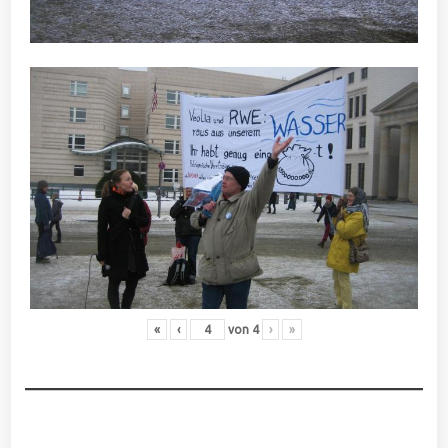
«
‹
von
4
›
»