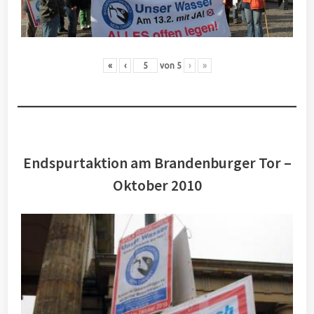
«
‹
von
5
›
»
Endspurtaktion am Brandenburger Tor –
Oktober 2010