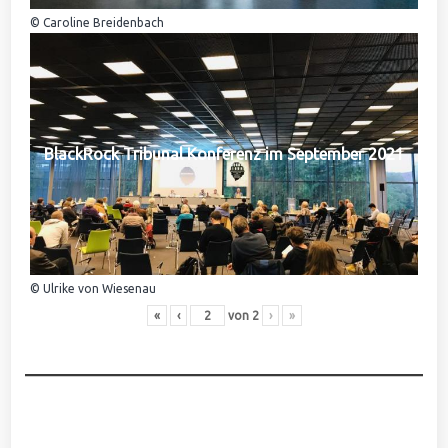
© Caroline Breidenbach
BlackRock Tribunal Konferenz im September 2021
© Ulrike von Wiesenau
«
‹
von
2
›
»