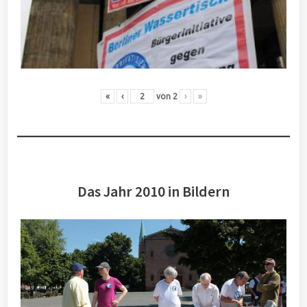
«
‹
von
2
›
»
Das Jahr 2010 in Bildern