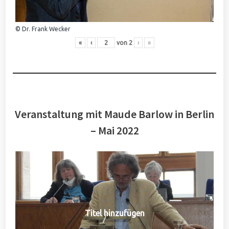
© Dr. Frank Wecker
«
‹
von
2
›
»
Veranstaltung mit Maude Barlow in Berlin
– Mai 2022
Titel hinzufügen