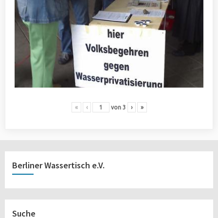
«
‹
von
3
›
»
Berliner Wassertisch e.V.
Suche