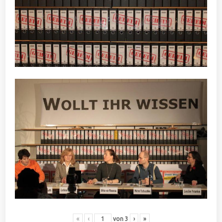
«
‹
von
3
›
»