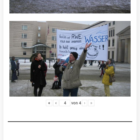
«
‹
von
4
›
»