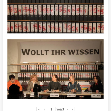
«
‹
von
3
›
»