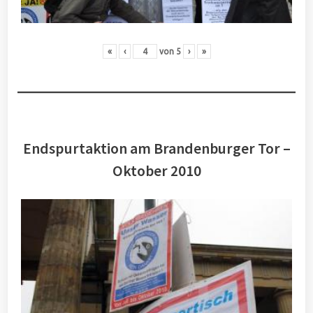
«
‹
von
5
›
»
Endspurtaktion am Brandenburger Tor –
Oktober 2010