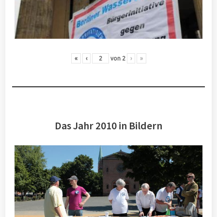
«
‹
von
2
›
»
Das Jahr 2010 in Bildern