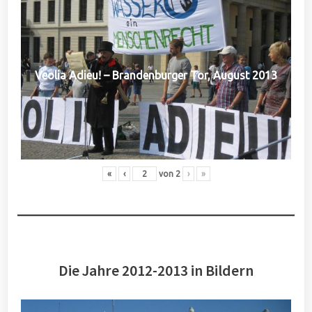
Veolia Adieu! – Brandenburger Tor, August 2013
«
‹
von
2
›
»
Die Jahre 2012-2013 in Bildern