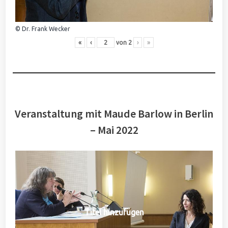
© Dr. Frank Wecker
«
‹
von
2
›
»
Veranstaltung mit Maude Barlow in Berlin
– Mai 2022
Titel hinzufügen