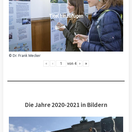
Titel hinzufügen
© Dr. Frank Wecker
«
‹
von
4
›
»
Die Jahre 2020-2021 in Bildern