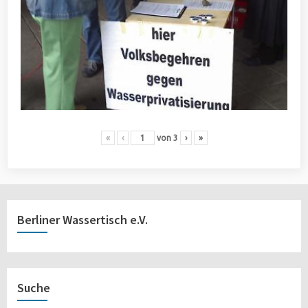
«
‹
von
3
›
»
Berliner Wassertisch e.V.
Suche