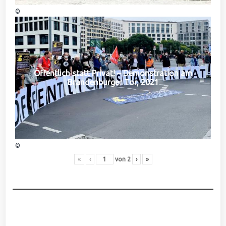
©
Öffentlich statt Privat! – Demonstration am
Brandenburger Tor, 2021
©
«
‹
von
2
›
»