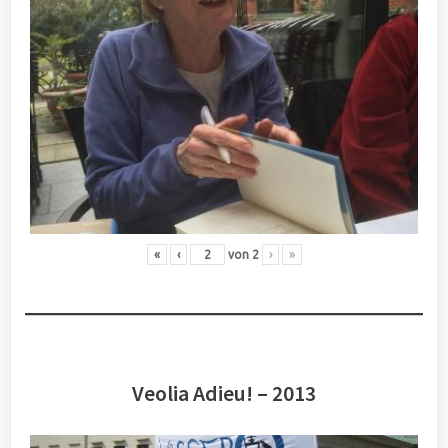
«
‹
von
2
›
»
Veolia Adieu! – 2013