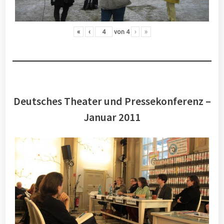
«
‹
von
4
›
»
Deutsches Theater und Pressekonferenz –
Januar 2011