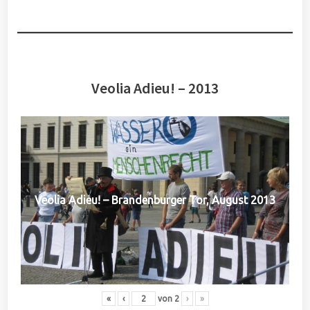
Veolia Adieu! – 2013
Veolia Adieu! – Brandenburger Tor, August 2013
«
‹
von
2
›
»