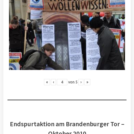
«
‹
von
5
›
»
Endspurtaktion am Brandenburger Tor –
Oktober 2010