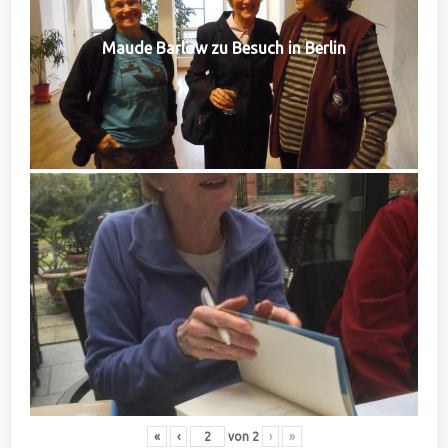
Maude Barlow zu Besuch in Berlin
«
‹
von
2
›
»