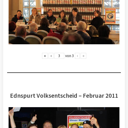
«
‹
von
3
›
»
Ednspurt Volksentscheid – Februar 2011