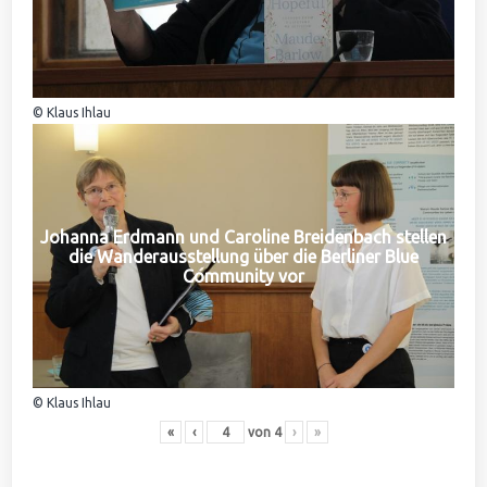
© Klaus Ihlau
Johanna Erdmann und Caroline Breidenbach stellen
die Wanderausstellung über die Berliner Blue
Community vor
© Klaus Ihlau
«
‹
von
4
›
»