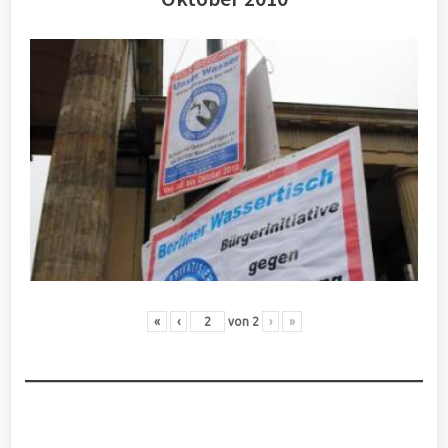
«
‹
von
2
›
»