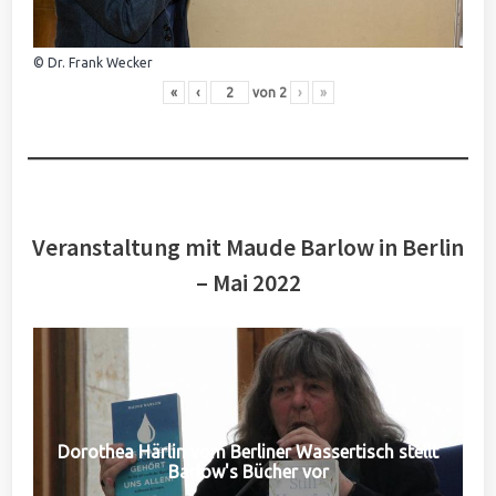
© Dr. Frank Wecker
«
‹
von
2
›
»
Veranstaltung mit Maude Barlow in Berlin
– Mai 2022
Dorothea Härlin vom Berliner Wassertisch stellt
Barlow's Bücher vor