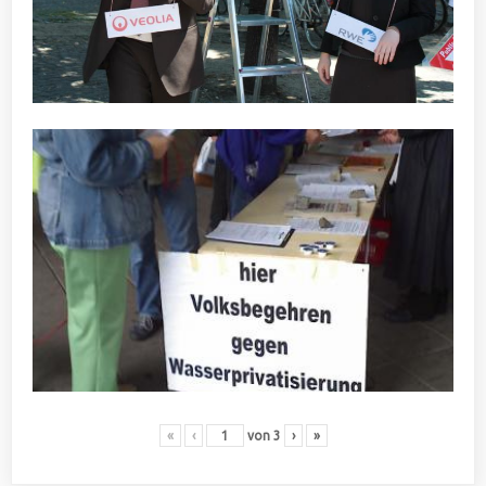
«
‹
von
3
›
»