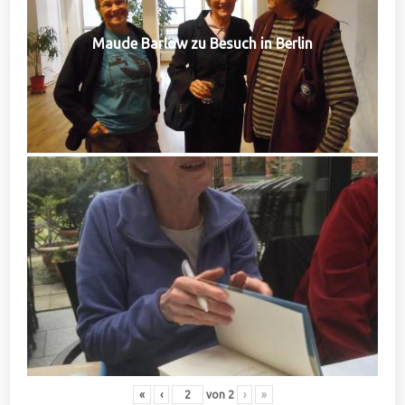
Maude Barlow zu Besuch in Berlin
«
‹
von
2
›
»