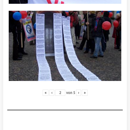
«
‹
von
5
›
»