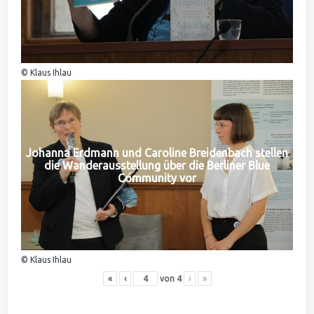
© Klaus Ihlau
Johanna Erdmann und Caroline Breidenbach stellen
die Wanderausstellung über die Berliner Blue
Community vor
© Klaus Ihlau
«
‹
von
4
›
»