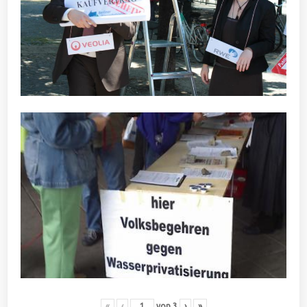
«
‹
von
3
›
»