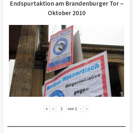
Endspurtaktion am Brandenburger Tor –
Oktober 2010
«
‹
von
2
›
»