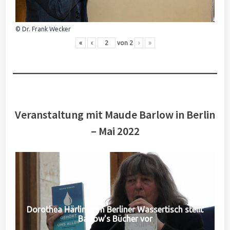
© Dr. Frank Wecker
«
‹
von
2
›
»
Veranstaltung mit Maude Barlow in Berlin
– Mai 2022
Dorothea Härlin vom Berliner Wassertisch stellt
Barlow's Bücher vor