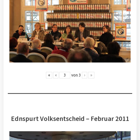
«
‹
von
3
›
»
Ednspurt Volksentscheid – Februar 2011