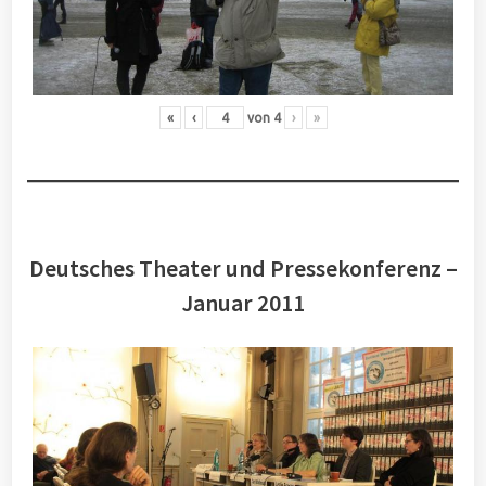
«
‹
von
4
›
»
Deutsches Theater und Pressekonferenz –
Januar 2011