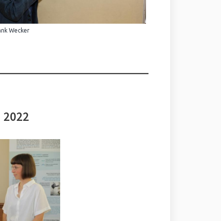
ank Wecker
i 2022