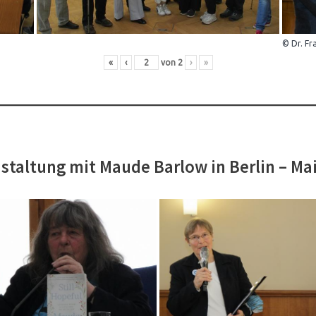
© Dr. Fr
«
‹
von
2
›
»
staltung mit Maude Barlow in Berlin – Ma