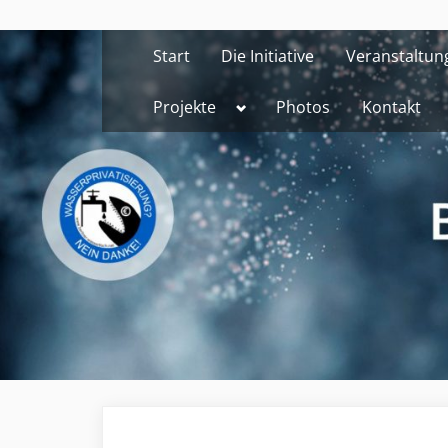
Skip
to
Start
Die Initiative
Veranstaltun
content
Toggle
Projekte
Photos
Kontakt
sub-
menu