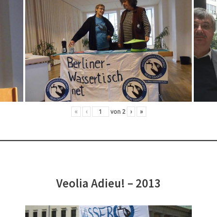
«
‹
von
2
›
»
Veolia Adieu! – 2013