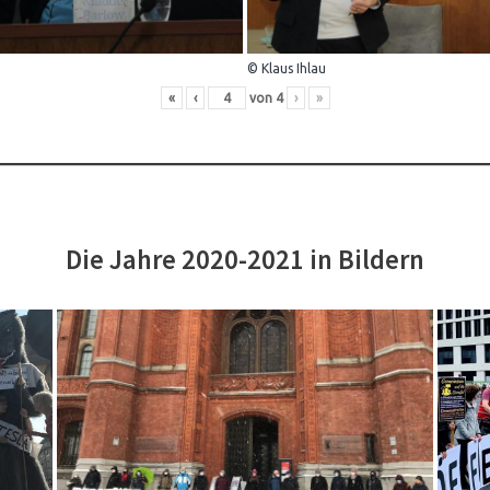
© Klaus Ihlau
«
‹
von
4
›
»
Die Jahre 2020-2021 in Bildern