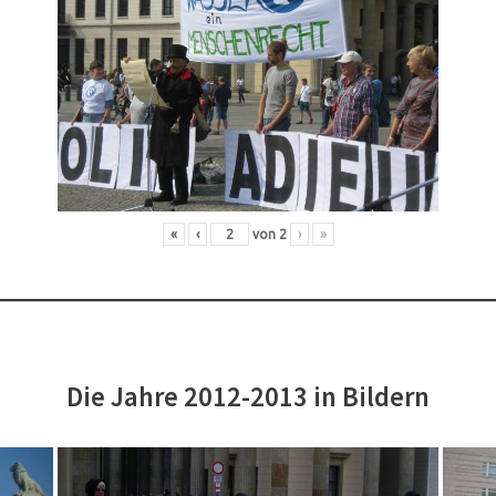
«
‹
von
2
›
»
Die Jahre 2012-2013 in Bildern