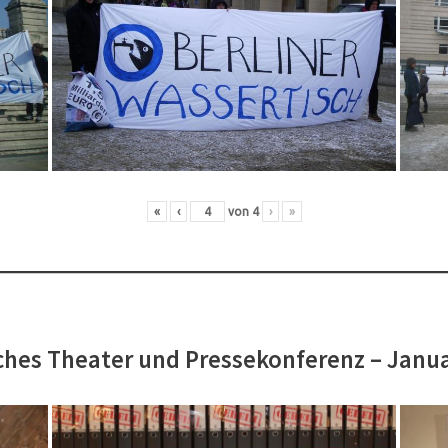
«
‹
von
4
›
»
hes Theater und Pressekonferenz – Janu