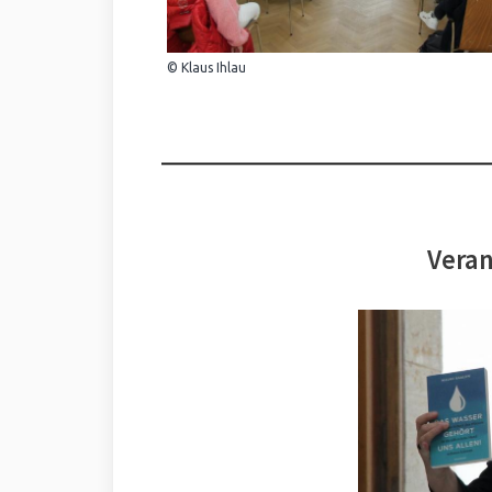
© Klaus Ihlau
Veran