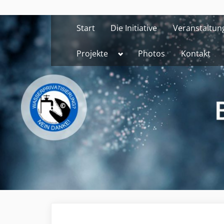
Skip
to
Start
Die Initiative
Veranstaltun
content
Toggle
Projekte
Photos
Kontakt
sub-
menu