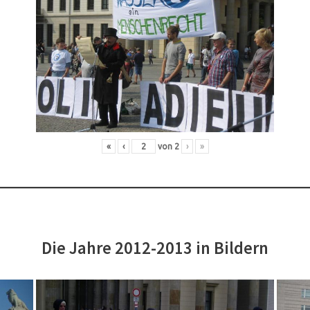
«
‹
von
2
›
»
Die Jahre 2012-2013 in Bildern