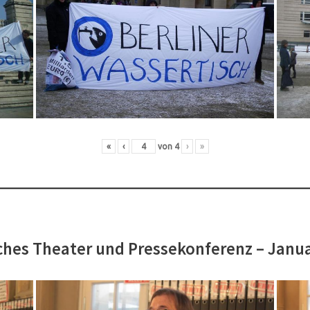
«
‹
von
4
›
»
hes Theater und Pressekonferenz – Janu