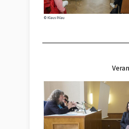
© Klaus Ihlau
Veran