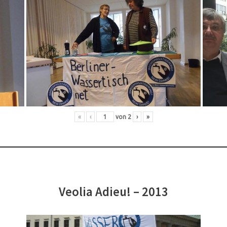
«
‹
von
2
›
»
Veolia Adieu! – 2013