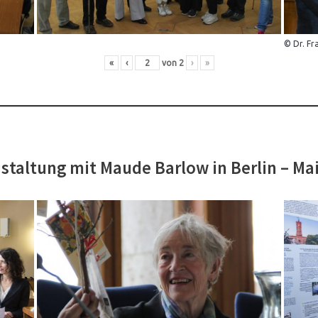
© Dr. Fr
«
‹
von
2
›
»
staltung mit Maude Barlow in Berlin – Ma