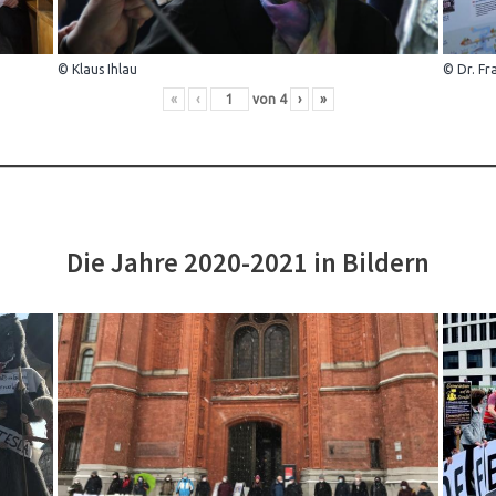
© Klaus Ihlau
© Dr. Fr
«
‹
von
4
›
»
Die Jahre 2020-2021 in Bildern