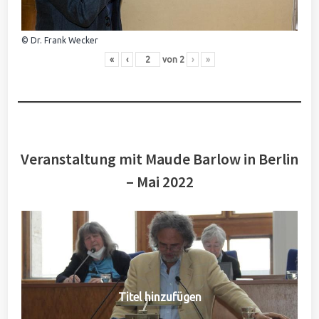
© Dr. Frank Wecker
«
‹
von
2
›
»
Veranstaltung mit Maude Barlow in Berlin
– Mai 2022
Titel hinzufügen