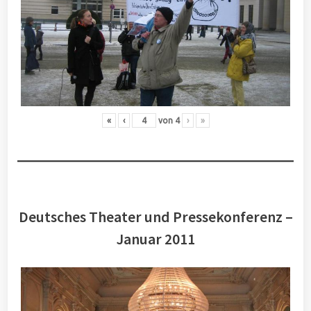
«
‹
von
4
›
»
Deutsches Theater und Pressekonferenz –
Januar 2011