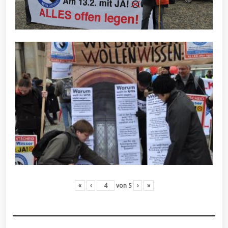
«
‹
von
5
›
»