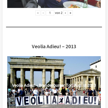
«
‹
von
2
›
»
Veolia Adieu! – 2013
Veolia Adieu! – Brandenburger Tor, August 2013