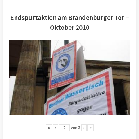
Endspurtaktion am Brandenburger Tor –
Oktober 2010
«
‹
von
2
›
»