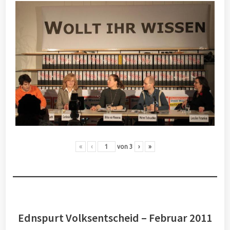
«
‹
von
3
›
»
Ednspurt Volksentscheid – Februar 2011