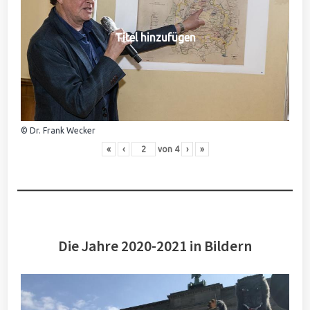
Titel hinzufügen
© Dr. Frank Wecker
«
‹
von
4
›
»
Die Jahre 2020-2021 in Bildern