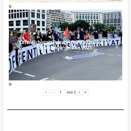
©
Öffentlich statt Privat! – Demonstration am
Brandenburger Tor, 2021
©
«
‹
von
2
›
»