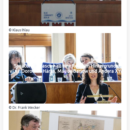
© Klaus Ihlau
Senatorin Jarasch hält eine Rede. Im Hintergrund
v.l.n.r. Dorothea Härlin, Maude Barlow und Andera XY
© Dr. Frank Wecker