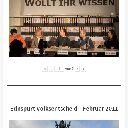
«
‹
von
3
›
»
Ednspurt Volksentscheid – Februar 2011