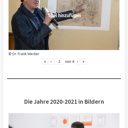
Titel hinzufügen
© Dr. Frank Wecker
«
‹
von
4
›
»
Die Jahre 2020-2021 in Bildern