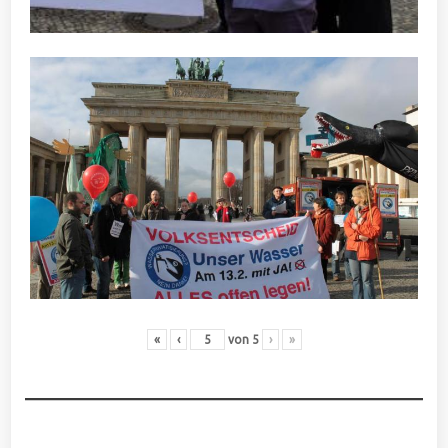
«
‹
von
5
›
»