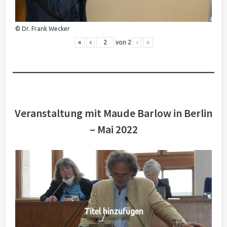
© Dr. Frank Wecker
«
‹
von
2
›
»
Veranstaltung mit Maude Barlow in Berlin
– Mai 2022
Titel hinzufügen