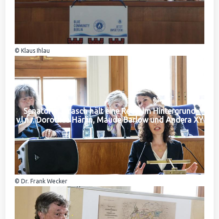
© Klaus Ihlau
Senatorin Jarasch hält eine Rede. Im Hintergrund
v.l.n.r. Dorothea Härlin, Maude Barlow und Andera XY
© Dr. Frank Wecker