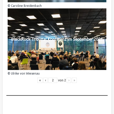
© Caroline Breidenbach
BlackRock Tribunal Konferenz im September 2021
© Ulrike von Wiesenau
«
‹
von
2
›
»