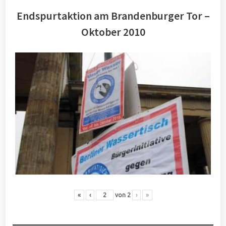
Endspurtaktion am Brandenburger Tor –
Oktober 2010
«
‹
von
2
›
»