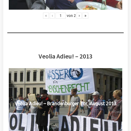
«
‹
von
2
›
»
Veolia Adieu! – 2013
Veolia Adieu! – Brandenburger Tor, August 2013