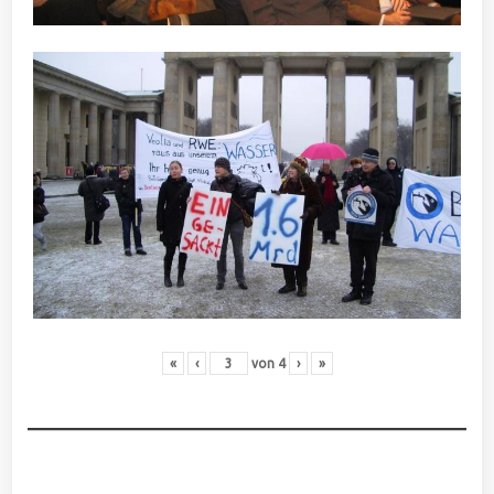
«
‹
von
4
›
»