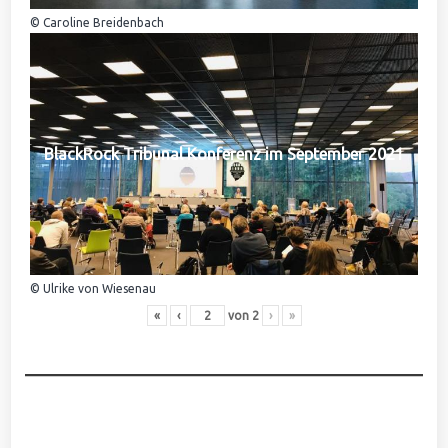
© Caroline Breidenbach
BlackRock Tribunal Konferenz im September 2021
© Ulrike von Wiesenau
«
‹
von
2
›
»