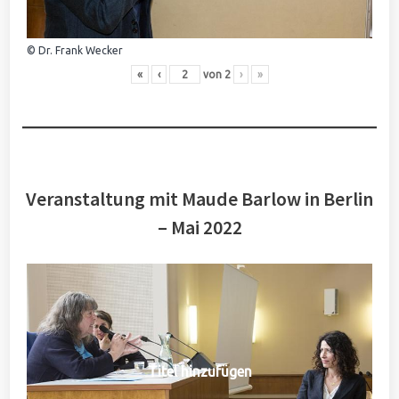
© Dr. Frank Wecker
«
‹
von
2
›
»
Veranstaltung mit Maude Barlow in Berlin
– Mai 2022
Titel hinzufügen