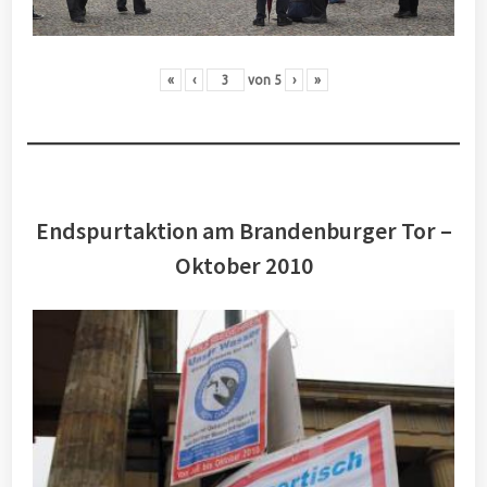
«
‹
von
5
›
»
Endspurtaktion am Brandenburger Tor –
Oktober 2010