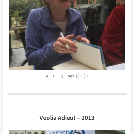
«
‹
von
2
›
»
Veolia Adieu! – 2013