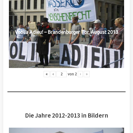
Veolia Adieu! – Brandenburger Tor, August 2013
«
‹
von
2
›
»
Die Jahre 2012-2013 in Bildern