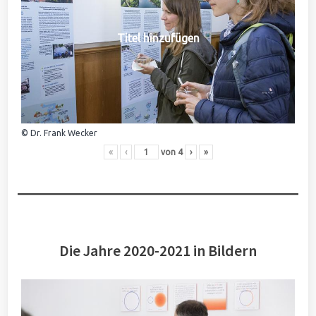
Titel hinzufügen
© Dr. Frank Wecker
«
‹
von
4
›
»
Die Jahre 2020-2021 in Bildern