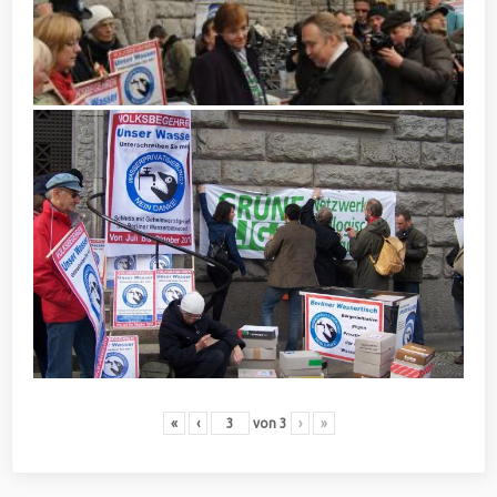
«
‹
von
3
›
»