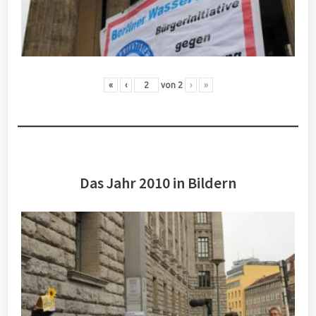
«
‹
von
2
›
»
Das Jahr 2010 in Bildern