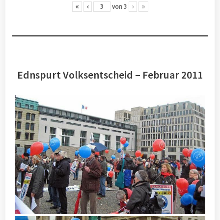
«
‹
von
3
›
»
Ednspurt Volksentscheid – Februar 2011