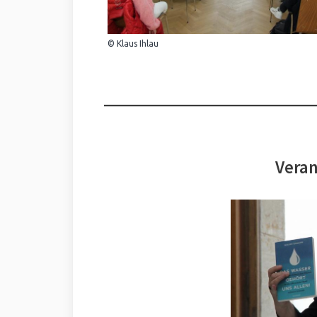
© Klaus Ihlau
Veran