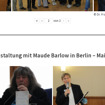
© Dr. Fr
«
‹
von
2
›
»
staltung mit Maude Barlow in Berlin – Ma