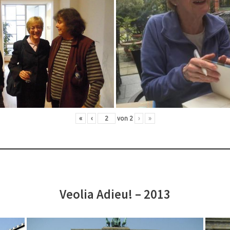
«
‹
von
2
›
»
Veolia Adieu! – 2013