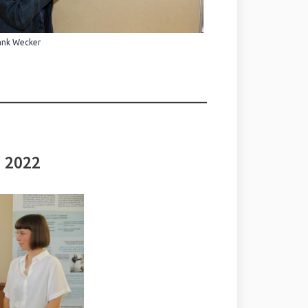
ank Wecker
i 2022