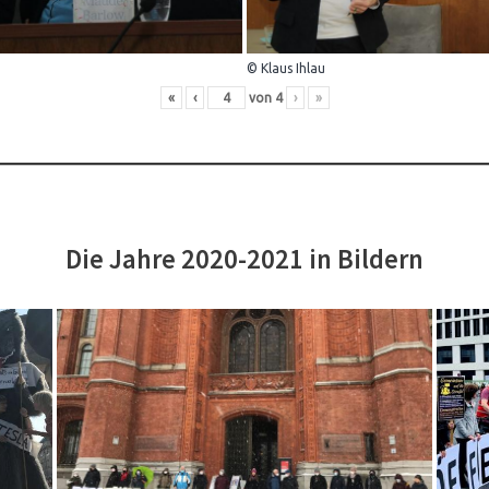
© Klaus Ihlau
«
‹
von
4
›
»
Die Jahre 2020-2021 in Bildern