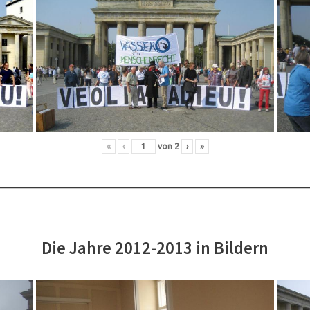
«
‹
von
2
›
»
Die Jahre 2012-2013 in Bildern