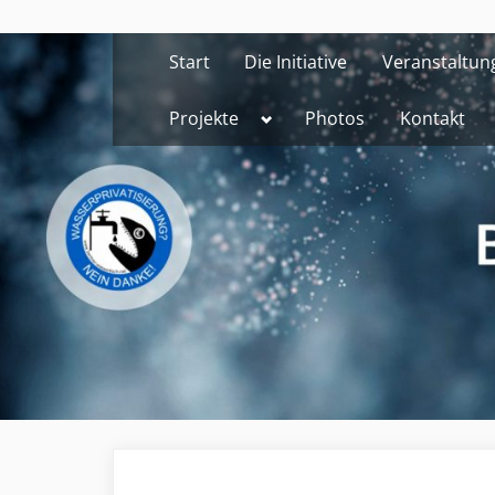
Skip
to
Start
Die Initiative
Veranstaltun
content
Toggle
Projekte
Photos
Kontakt
sub-
menu