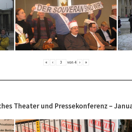
«
‹
von
4
›
»
hes Theater und Pressekonferenz – Janu