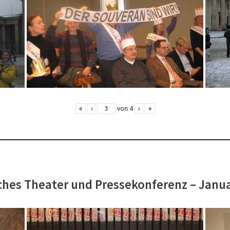
«
‹
von
4
›
»
hes Theater und Pressekonferenz – Janu