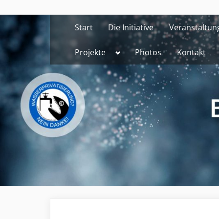
Skip
to
Start
Die Initiative
Veranstaltun
content
Toggle
Projekte
Photos
Kontakt
sub-
menu