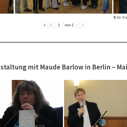
© Dr. Fr
«
‹
von
2
›
»
staltung mit Maude Barlow in Berlin – Ma