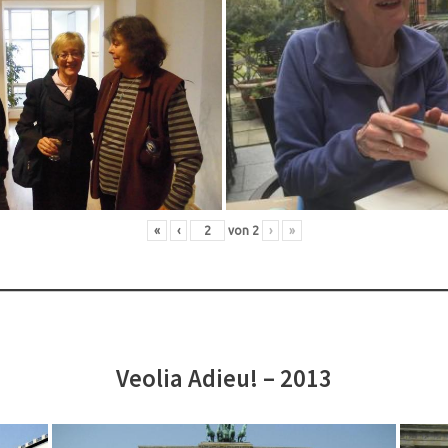
«
‹
von
2
›
»
Veolia Adieu! – 2013