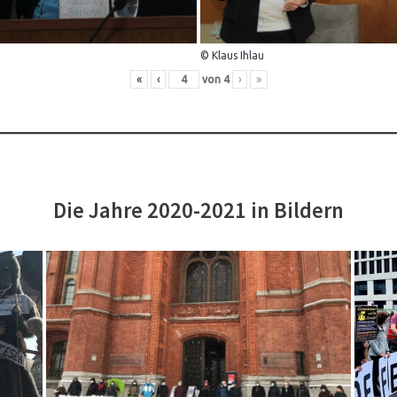
© Klaus Ihlau
«
‹
von
4
›
»
Die Jahre 2020-2021 in Bildern