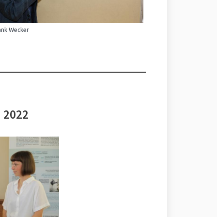
ank Wecker
i 2022