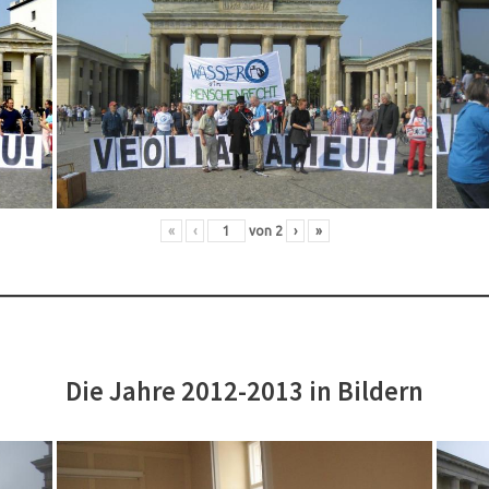
«
‹
von
2
›
»
Die Jahre 2012-2013 in Bildern